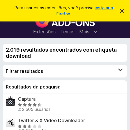
P
Entrar
Para usar estas extensões, você precisa
instalar o
D
e
Firefox
.
e
E
s
s
x
c
q
a
t
Extensões
Temas
Mais…
u
r
e
t
i
a
n
s
r
2.019 resultados encontrados com etiqueta
s
e
a
download
s
õ
r
t
e
e
Filtrar resultados
a
s
v
d
i
s
o
Resultados da pesquisa
o
N
Captura
a
A
v
2.505 usuários
v
e
a
Twitter & X Video Downloader
g
l
A
a
i