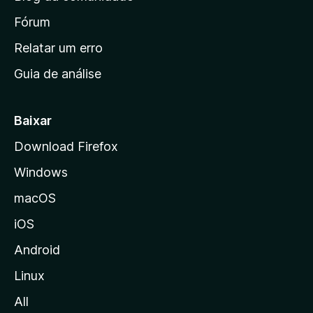
a
i
Fórum
n
Relatar um erro
i
Guia de análise
c
i
a
Baixar
l
Download Firefox
d
Windows
a
M
macOS
o
iOS
z
i
Android
l
Linux
l
All
a