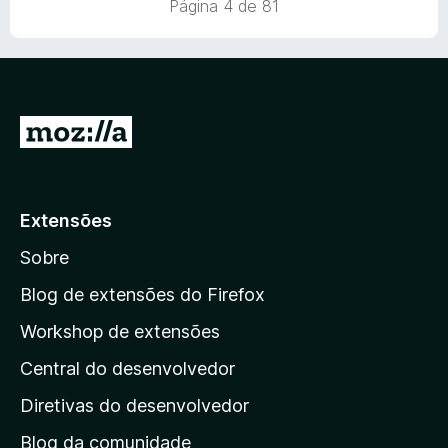
9
a
Página 4 de 81
m
d
d
4
e
o
,
5
e
5
m
d
4
e
I
,
5
7
r
d
p
e
a
5
Extensões
r
Sobre
a
a
Blog de extensões do Firefox
p
Workshop de extensões
á
Central do desenvolvedor
g
i
Diretivas do desenvolvedor
n
Blog da comunidade