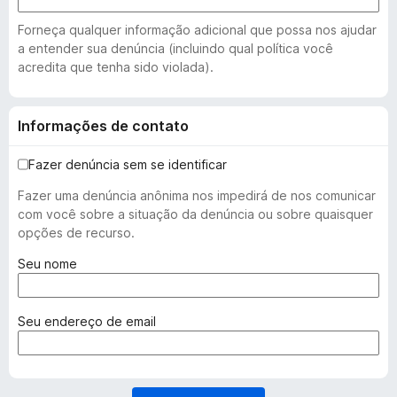
Forneça qualquer informação adicional que possa nos ajudar
a entender sua denúncia (incluindo qual política você
acredita que tenha sido violada).
Informações de contato
Fazer denúncia sem se identificar
Fazer uma denúncia anônima nos impedirá de nos comunicar
com você sobre a situação da denúncia ou sobre quaisquer
opções de recurso.
(
Seu nome
o
b
r
(
Seu endereço de email
i
o
g
b
a
r
t
i