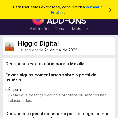
P
Entrar
Para usar estas extensões, você precisa
instalar o
D
e
Firefox
.
e
E
s
s
x
c
q
a
t
Extensões
Temas
Mais…
u
r
e
t
i
a
n
Higglo Digital
s
r
s
e
a
Usuário desde
24 de mai de 2022
s
õ
r
t
e
e
Denunciar este usuário para a Mozilla
a
s
v
d
i
Enviar alguns comentários sobre o perfil do
s
o
usuário
o
N
É spam
a
Exemplo: a descrição anuncia produtos ou serviços não
v
relacionados.
e
g
Denunciar o perfil do usuário por ser ilegal ou não
a