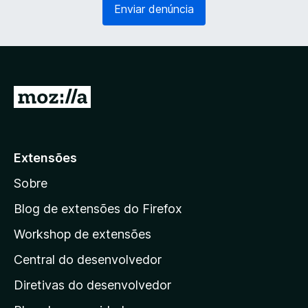
Enviar denúncia
ó
g
r
a
i
t
o
ó
)
r
i
I
o
r
)
p
a
Extensões
r
Sobre
a
a
Blog de extensões do Firefox
p
Workshop de extensões
á
Central do desenvolvedor
g
i
Diretivas do desenvolvedor
n