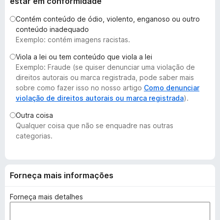
estar em conformidade
d
Contém conteúdo de ódio, violento, enganoso ou outro
o
conteúdo inadequado
r
Exemplo: contém imagens racistas.
F
i
Viola a lei ou tem conteúdo que viola a lei
Exemplo: Fraude (se quiser denunciar uma violação de
r
direitos autorais ou marca registrada, pode saber mais
e
sobre como fazer isso no nosso artigo
Como denunciar
f
violação de direitos autorais ou marca registrada
).
o
x
Outra coisa
Qualquer coisa que não se enquadre nas outras
categorias.
Forneça mais informações
Forneça mais detalhes