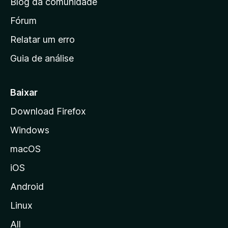
Blog da comunidade
a
i
Fórum
n
Relatar um erro
i
Guia de análise
c
i
a
Baixar
l
Download Firefox
d
Windows
a
M
macOS
o
iOS
z
i
Android
l
Linux
l
All
a