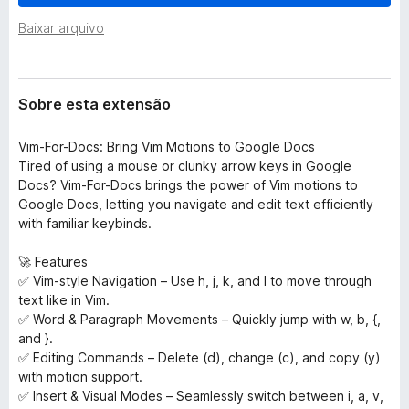
e
d
n
Baixar arquivo
o
s
r
ã
o
F
Sobre esta extensão
i
r
Vim-For-Docs: Bring Vim Motions to Google Docs
e
Tired of using a mouse or clunky arrow keys in Google
f
Docs? Vim-For-Docs brings the power of Vim motions to
o
Google Docs, letting you navigate and edit text efficiently
x
with familiar keybinds.
🚀 Features
✅ Vim-style Navigation – Use h, j, k, and l to move through
text like in Vim.
✅ Word & Paragraph Movements – Quickly jump with w, b, {,
and }.
✅ Editing Commands – Delete (d), change (c), and copy (y)
with motion support.
✅ Insert & Visual Modes – Seamlessly switch between i, a, v,