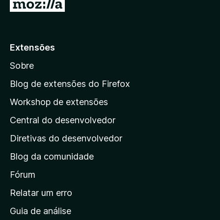
I
r
p
a
Extensões
r
Sobre
a
a
Blog de extensões do Firefox
p
Workshop de extensões
á
Central do desenvolvedor
g
i
Diretivas do desenvolvedor
n
Blog da comunidade
a
i
Fórum
n
Relatar um erro
i
Guia de análise
c