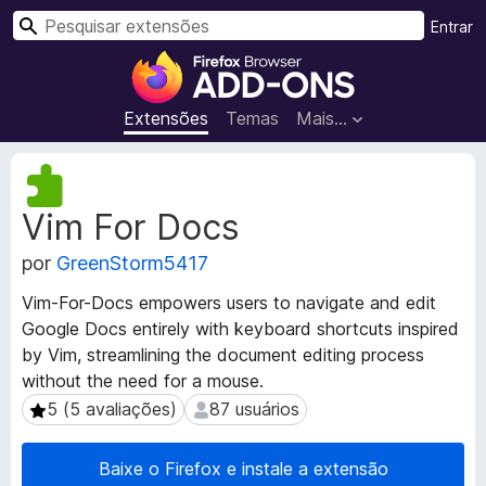
P
Entrar
e
E
s
x
q
t
Extensões
Temas
Mais…
u
e
i
n
M
s
s
e
a
Vim For Docs
t
õ
r
a
e
por
GreenStorm5417
d
s
a
d
Vim-For-Docs empowers users to navigate and edit
d
o
Google Docs entirely with keyboard shortcuts inspired
o
N
by Vim, streamlining the document editing process
s
a
d
without the need for a mouse.
a
v
5 (5 avaliações)
87 usuários
5 (5 avaliações)
87 usuários
e
e
x
g
Baixe o Firefox e instale a extensão
t
a