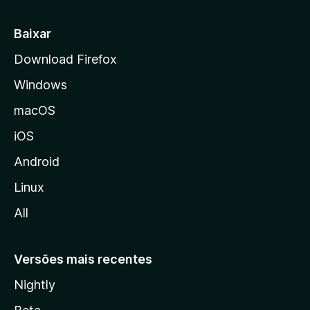
i
a
Baixar
l
Download Firefox
d
Windows
a
M
macOS
o
iOS
z
i
Android
l
Linux
l
All
a
Versões mais recentes
Nightly