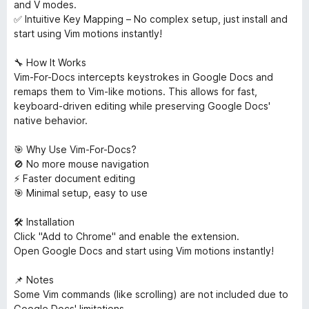
and V modes.
✅ Intuitive Key Mapping – No complex setup, just install and
start using Vim motions instantly!
🔧 How It Works
Vim-For-Docs intercepts keystrokes in Google Docs and
remaps them to Vim-like motions. This allows for fast,
keyboard-driven editing while preserving Google Docs'
native behavior.
🎯 Why Use Vim-For-Docs?
🚫 No more mouse navigation
⚡ Faster document editing
🎯 Minimal setup, easy to use
🛠 Installation
Click "Add to Chrome" and enable the extension.
Open Google Docs and start using Vim motions instantly!
📌 Notes
Some Vim commands (like scrolling) are not included due to
Google Docs' limitations.