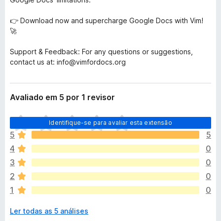
👉 Download now and supercharge Google Docs with Vim!
🚀
Support & Feedback: For any questions or suggestions,
contact us at: info@vimfordocs.org
Avaliado em 5 por 1 revisor
A
Identifique-se para avaliar esta extensão
i
5
5
n
4
0
d
a
3
0
n
2
0
ã
1
0
o
e
Ler todas as 5 análises
x