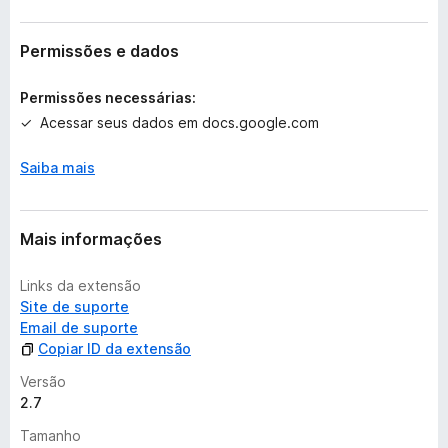
i
s
t
Permissões e dados
e
m
Permissões necessárias:
a
Acessar seus dados em docs.google.com
v
a
Saiba mais
l
i
a
ç
Mais informações
õ
e
Links da extensão
s
Site de suporte
Email de suporte
Copiar ID da extensão
Versão
2.7
Tamanho