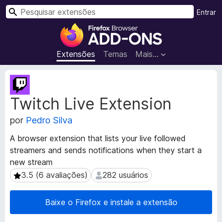
P
Entrar
e
E
s
x
q
t
Extensões
Temas
Mais…
u
e
i
n
M
s
s
e
a
Twitch Live Extension
t
õ
r
a
e
por
Pedro Silva
d
s
a
d
A browser extension that lists your live followed
d
o
streamers and sends notifications when they start a
o
N
new stream
s
a
d
3.5 (6 avaliações)
282 usuários
3.5 (6 avaliações)
282 usuários
a
v
e
e
Baixe o Firefox e instale a extensão
x
g
t
a