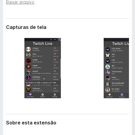
e
Baixar arquivo
d
n
o
s
r
ã
o
Capturas de tela
F
i
r
e
f
o
x
Sobre esta extensão