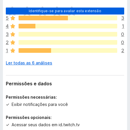
A
Identifique-se para avaliar esta extensão
i
5
3
n
4
1
d
a
3
0
n
2
0
ã
1
2
o
e
Ler todas as 6 análises
x
i
s
t
Permissões e dados
e
m
Permissões necessárias:
a
Exibir notificações para você
v
a
Permissões opcionais:
l
Acessar seus dados em id.twitch.tv
i