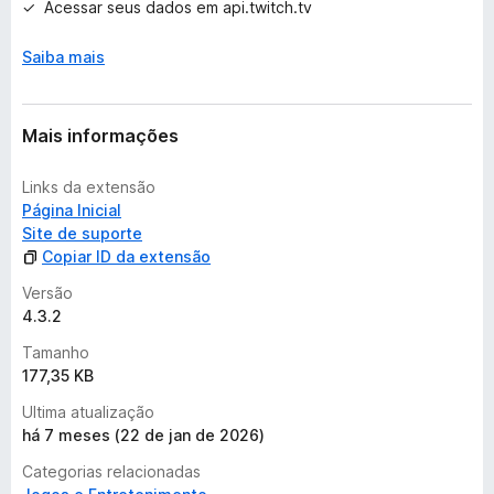
a
Acessar seus dados em api.twitch.tv
ç
õ
Saiba mais
e
s
Mais informações
Links da extensão
Página Inicial
Site de suporte
Copiar ID da extensão
Versão
4.3.2
Tamanho
177,35 KB
Ultima atualização
há 7 meses (22 de jan de 2026)
Categorias relacionadas