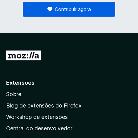
Contribuir agora
I
r
p
a
Extensões
r
Sobre
a
a
Blog de extensões do Firefox
p
Workshop de extensões
á
Central do desenvolvedor
g
i