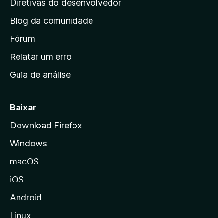
Diretivas do desenvolvedor
n
Blog da comunidade
a
i
Fórum
n
Relatar um erro
i
Guia de análise
c
i
a
Baixar
l
Download Firefox
d
Windows
a
M
macOS
o
iOS
z
i
Android
l
Linux