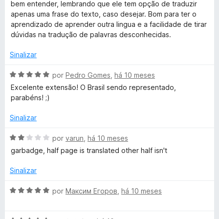
i
bem entender, lembrando que ele tem opção de traduzir
5
a
apenas uma frase do texto, caso desejar. Bom para ter o
d
aprendizado de aprender outra lingua e a facilidade de tirar
o
dúvidas na tradução de palavras desconhecidas.
e
m
Sinalizar
5
d
A
por
Pedro Gomes
,
há 10 meses
e
v
Excelente extensão! O Brasil sendo representado,
5
a
parabéns! ;)
l
i
Sinalizar
a
d
A
por
varun
,
há 10 meses
o
v
garbadge, half page is translated other half isn't
e
a
m
l
Sinalizar
5
i
d
a
A
por
Максим Егоров
,
há 10 meses
e
d
v
5
o
a