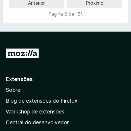
Anterior
Próximo
m
e
i
5
5
a
Página 6 de 151
d
d
e
o
5
e
m
5
d
I
e
r
5
p
a
Extensões
r
Sobre
a
a
Blog de extensões do Firefox
p
Workshop de extensões
á
Central do desenvolvedor
g