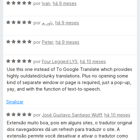
m
A
l
por
Ivan
,
há 9 meses
b
2
v
i
d
a
a
P
e
A
l
por
یاور.م
,
há 9 meses
d
5
v
i
o
a
a
a
e
A
l
por
Peter
,
há 9 meses
d
m
v
i
o
5
g
a
a
e
d
A
l
por
Four Legged LYS
,
há 10 meses
d
m
e
e
v
i
o
5
5
Use this one instead of To Google Translate which provides
a
a
e
d
highly outdated/clunky translations. Plus no opening some
s
l
d
m
e
kind of separate window or page is required, just a pop-up,
i
o
5
5
yay, and with the function of text-to-speech.
a
e
d
d
m
e
Sinalizar
o
5
5
e
d
A
por
José Gustavo Santiago Wolff
,
há 10 meses
m
e
v
Extensão muito boa, pois em alguns sites, o tradutor original
5
5
a
dos navegadores dá um refresh para traduzir o site. A
d
l
extensão permite você desativar e ativar o tradutor como
e