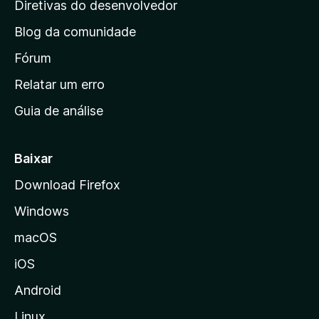
i
Diretivas do desenvolvedor
n
Blog da comunidade
a
i
Fórum
n
Relatar um erro
i
Guia de análise
c
i
a
Baixar
l
Download Firefox
d
Windows
a
M
macOS
o
iOS
z
i
Android
l
Linux