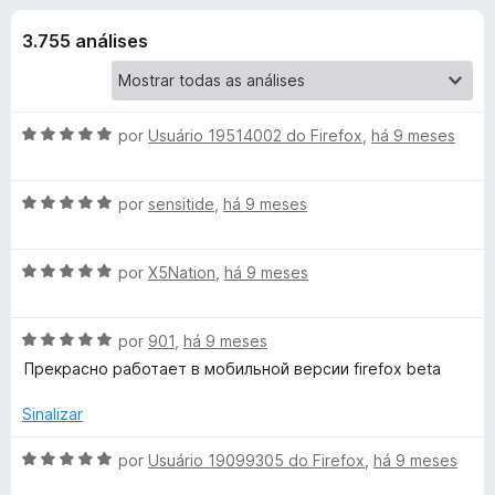
e
4
d
,
3.755 análises
o
s
8
r
d
F
d
e
i
5
A
por
Usuário 19514002 do Firefox
,
há 9 meses
r
e
v
e
a
A
l
por
sensitide
,
há 9 meses
f
T
v
i
o
a
a
x
W
A
l
por
X5Nation
,
há 9 meses
d
v
i
o
P
a
a
e
A
l
por
901
,
há 9 meses
d
m
v
i
o
5
Прекрасно работает в мобильной версии firefox beta
-
a
a
e
d
l
d
m
e
Sinalizar
T
i
o
5
5
a
e
d
A
por
Usuário 19099305 do Firefox
,
há 9 meses
r
d
m
e
v