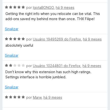
o
5
5
a
e
d
A
a
l
por
IgotaBONGO
,
há 9 meses
m
e
v
i
Getting the right info when you relocate can be vital. This
5
5
a
a
add-ons saved my behind more than once. THX Filipe!
n
d
l
d
e
i
o
Sinalizar
s
5
a
e
d
m
A
por
Usuário 19495269 do Firefox
,
há 9 meses
l
o
5
v
absolutely useful
e
d
a
m
e
l
a
Sinalizar
5
5
i
d
a
A
por
Usuário 10244801 do Firefox
,
há 9 meses
t
e
d
v
Don't know why this extension has such high ratings.
5
o
a
Settings interface is horrible jumbled.
e
e
l
m
i
Sinalizar
W
5
a
d
d
A
por
Marw
,
há 9 meses
e
o
e
v
5
e
a