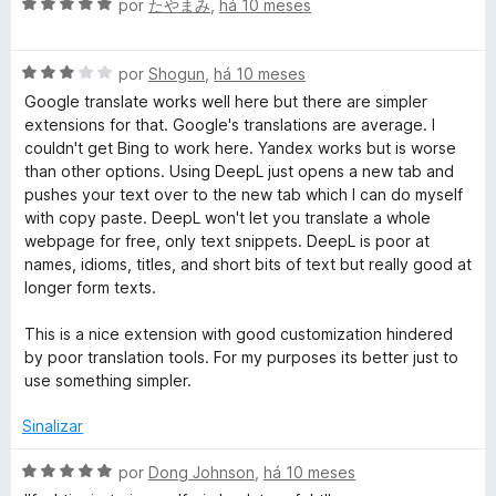
e
A
l
por
たやまみ
,
há 10 meses
m
v
i
2
a
a
d
A
l
por
Shogun
,
há 10 meses
d
e
v
i
o
Google translate works well here but there are simpler
5
a
a
e
extensions for that. Google's translations are average. I
l
d
m
couldn't get Bing to work here. Yandex works but is worse
i
o
5
than other options. Using DeepL just opens a new tab and
a
e
d
pushes your text over to the new tab which I can do myself
d
m
e
with copy paste. DeepL won't let you translate a whole
o
5
5
webpage for free, only text snippets. DeepL is poor at
e
d
names, idioms, titles, and short bits of text but really good at
m
e
longer form texts.
3
5
d
This is a nice extension with good customization hindered
e
by poor translation tools. For my purposes its better just to
5
use something simpler.
Sinalizar
A
por
Dong Johnson
,
há 10 meses
v