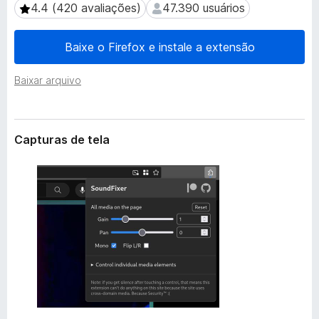
e
4.4 (420 avaliações)
47.390 usuários
4.4 (420 avaliações)
47.390 usuários
d
n
o
s
Baixe o Firefox e instale a extensão
r
ã
o
F
Baixar arquivo
i
r
e
f
Capturas de tela
o
x