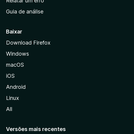
Relatar um erro
i
Guia de análise
c
i
a
Baixar
l
Download Firefox
d
Windows
a
M
macOS
o
iOS
z
i
Android
l
Linux
l
All
a
Versões mais recentes