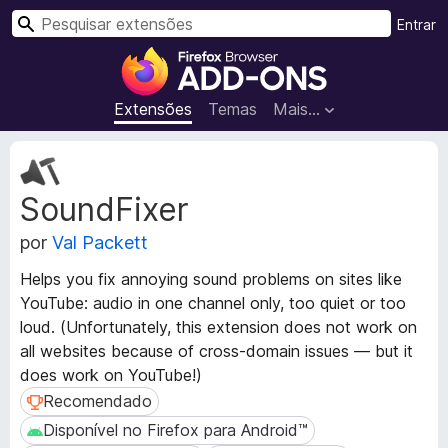
P
Entrar
e
E
s
x
q
t
Extensões
Temas
Mais…
u
e
i
n
M
s
s
e
a
SoundFixer
t
õ
r
a
e
por
Val Packett
d
s
a
d
Helps you fix annoying sound problems on sites like
d
o
YouTube: audio in one channel only, too quiet or too
o
N
loud. (Unfortunately, this extension does not work on
s
a
d
all websites because of cross-domain issues — but it
a
v
does work on YouTube!)
e
e
Recomendado
Recomendado
x
g
Disponível no Firefox para Android™
Disponível no Firefox para Android™
t
a