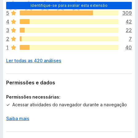
A
Identifique-se para avaliar esta extensão
i
5
309
n
4
42
d
a
3
22
n
2
7
ã
1
40
o
e
Ler todas as 420 análises
x
i
s
t
Permissões e dados
e
m
Permissões necessárias:
a
Acessar atividades do navegador durante a navegação
v
a
Saiba mais
l
i
a