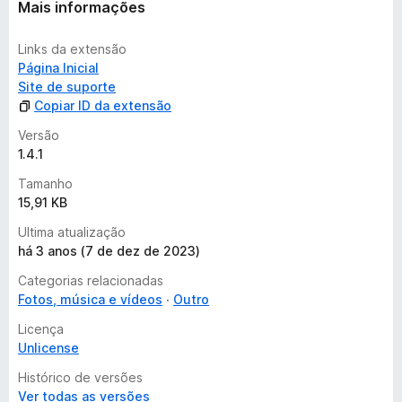
ç
Mais informações
õ
e
Links da extensão
s
Página Inicial
Site de suporte
Copiar ID da extensão
Versão
1.4.1
Tamanho
15,91 KB
Ultima atualização
há 3 anos (7 de dez de 2023)
Categorias relacionadas
Fotos, música e vídeos
Outro
Licença
Unlicense
Histórico de versões
Ver todas as versões