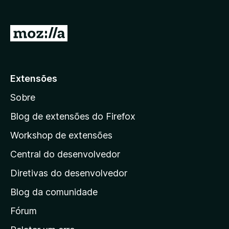
I
r
p
a
Extensões
r
Sobre
a
a
Blog de extensões do Firefox
p
Workshop de extensões
á
Central do desenvolvedor
g
i
Diretivas do desenvolvedor
n
Blog da comunidade
a
i
Fórum
n