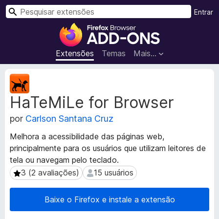
P
Entrar
e
E
s
x
q
t
Extensões
Temas
Mais…
u
e
i
n
M
s
s
e
a
HaTeMiLe for Browser
t
õ
r
a
e
por
Carlson Santana Cruz
d
s
a
d
Melhora a acessibilidade das páginas web,
d
o
principalmente para os usuários que utilizam leitores de
o
N
tela ou navegam pelo teclado.
s
a
d
3 (2 avaliações)
15 usuários
3 (2 avaliações)
15 usuários
a
v
e
e
Baixe o Firefox e instale a extensão
x
g
t
a