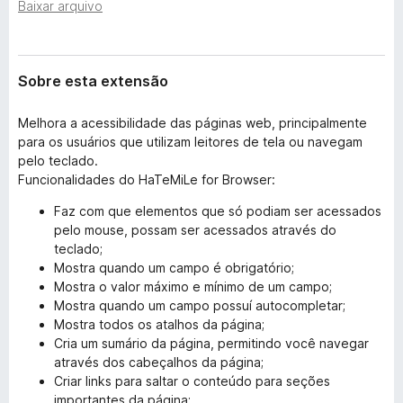
e
Baixar arquivo
d
n
o
s
r
ã
o
Sobre esta extensão
F
i
Melhora a acessibilidade das páginas web, principalmente
r
para os usuários que utilizam leitores de tela ou navegam
e
pelo teclado.
f
Funcionalidades do HaTeMiLe for Browser:
o
x
Faz com que elementos que só podiam ser acessados
pelo mouse, possam ser acessados através do
teclado;
Mostra quando um campo é obrigatório;
Mostra o valor máximo e mínimo de um campo;
Mostra quando um campo possuí autocompletar;
Mostra todos os atalhos da página;
Cria um sumário da página, permitindo você navegar
através dos cabeçalhos da página;
Criar links para saltar o conteúdo para seções
importantes da página;