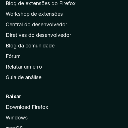
a
Blog de extensões do Firefox
p
Workshop de extensões
á
Central do desenvolvedor
g
i
Diretivas do desenvolvedor
n
Blog da comunidade
a
i
Fórum
n
Relatar um erro
i
Guia de análise
c
i
a
Baixar
l
Download Firefox
d
Windows
a
M