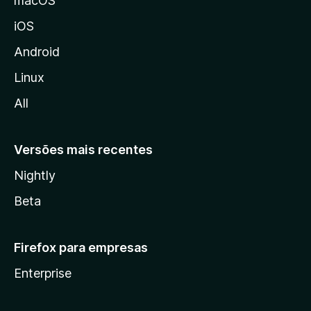
macOS
o
iOS
z
i
Android
l
Linux
l
All
a
Versões mais recentes
Nightly
Beta
Firefox para empresas
Enterprise