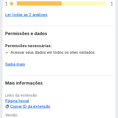
1
1
o
e
Ler todas as 2 análises
x
i
s
t
Permissões e dados
e
m
Permissões necessárias:
a
Acessar seus dados em todos os sites visitados
v
a
Saiba mais
l
i
a
ç
Mais informações
õ
e
Links da extensão
s
Página Inicial
Copiar ID da extensão
Versão