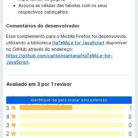
Associa as células das tabelas com os seus
respectivos cabeçalhos.
Comentários do desenvolvedor
Esse complemento para o Mozilla Firefox foi desenvolvido
utilizando a biblioteca
HaTeMiLe for JavaScript
disponível
no GitHub através do endereço:
https://github.com/carlsonsantana/HaTeMiLe-for-
JavaScript
.
Avaliado em 3 por 1 revisor
A
Identifique-se para avaliar esta extensão
i
5
1
n
4
0
d
a
3
0
n
2
0
ã