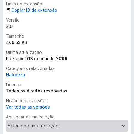
m
Links da extensão
a
Copiar ID da extensão
v
a
Versão
l
2.0
i
Tamanho
a
469,53 KB
ç
õ
Ultima atualização
e
há 7 anos (13 de mai de 2019)
s
Categorias relacionadas
Natureza
Licença
Todos os direitos reservados
Histórico de versões
Ver todas as versões
Adicionar a uma coleção