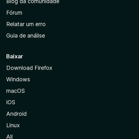
Blog da comunidade
a
i
Fórum
n
Relatar um erro
i
Guia de análise
c
i
a
Baixar
l
Download Firefox
d
Windows
a
M
macOS
o
iOS
z
i
Android
l
Linux
l
All
a