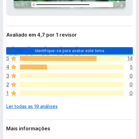
e
d
n
o
s
r
ã
o
F
Avaliado em 4,7 por 1 revisor
i
r
A
e
Identifique-se para avaliar este tema
i
f
5
14
n
o
4
5
d
x
a
3
0
n
2
0
ã
1
0
o
e
Ler todas as 19 análises
x
i
s
t
Mais informações
e