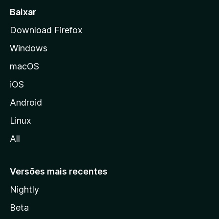
a
Baixar
l
Download Firefox
d
Windows
a
M
macOS
o
iOS
z
i
Android
l
Linux
l
All
a
Versões mais recentes
Nightly
Beta