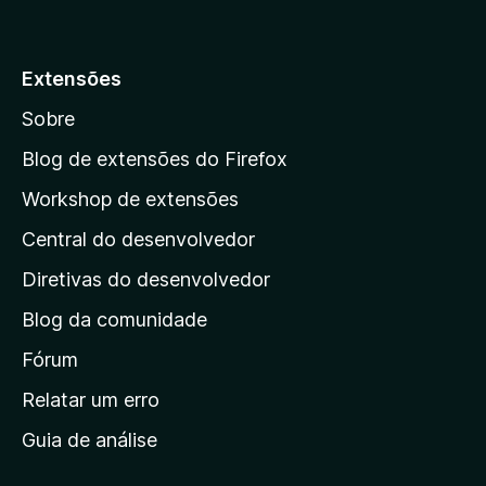
r
p
a
Extensões
r
Sobre
a
a
Blog de extensões do Firefox
p
Workshop de extensões
á
Central do desenvolvedor
g
i
Diretivas do desenvolvedor
n
Blog da comunidade
a
i
Fórum
n
Relatar um erro
i
Guia de análise
c
i