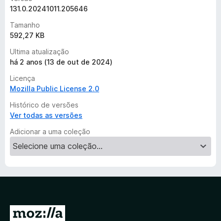
l
131.0.20241011.205646
i
Tamanho
a
592,27 KB
ç
õ
Ultima atualização
e
há 2 anos (13 de out de 2024)
s
Licença
Mozilla Public License 2.0
Histórico de versões
Ver todas as versões
Adicionar a uma coleção
I