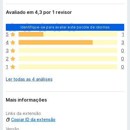
e
d
n
Avaliado em 4,3 por 1 revisor
o
s
r
ã
A
o
F
Identifique-se para avaliar este pacote de idiomas
i
i
5
1
n
r
4
3
d
e
a
3
0
f
n
2
0
o
ã
1
0
x
o
e
Ler todas as 4 análises
x
i
s
t
Mais informações
e
m
Links da extensão
a
Copiar ID da extensão
v
a
Versão