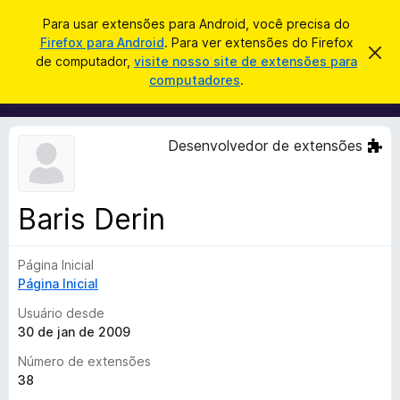
P
Entrar
Para usar extensões para Android, você precisa do
e
Firefox para Android
. Para ver extensões do Firefox
E
D
s
de computador,
visite nosso site de extensões para
e
x
computadores
.
s
q
t
c
u
a
e
r
i
n
t
Desenvolvedor de extensões
s
a
s
r
a
õ
e
r
s
e
t
Baris Derin
s
e
a
d
v
Página Inicial
o
i
s
Página Inicial
N
o
a
Usuário desde
v
30 de jan de 2009
e
Número de extensões
g
38
a