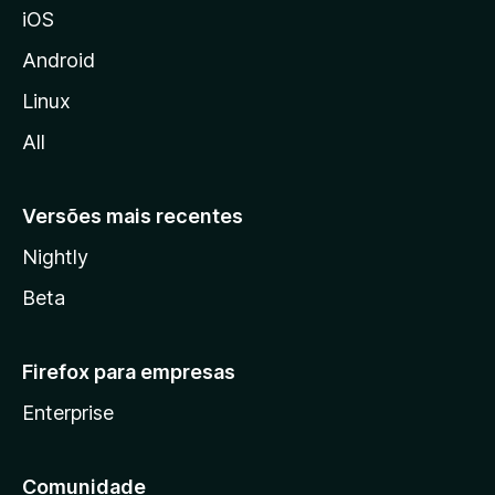
iOS
z
i
Android
l
Linux
l
All
a
Versões mais recentes
Nightly
Beta
Firefox para empresas
Enterprise
Comunidade