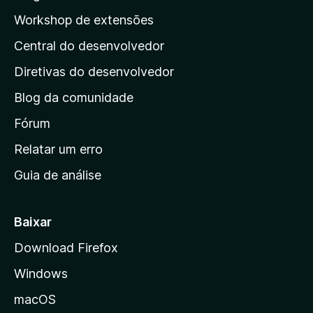
a
p
ç
Workshop de extensões
v
õ
á
a
e
Central do desenvolvedor
g
l
s
i
i
Diretivas do desenvolvedor
a
n
ç
Blog da comunidade
a
õ
i
Fórum
e
s
n
Relatar um erro
i
Guia de análise
c
i
a
Baixar
l
Download Firefox
d
Windows
a
M
macOS
o