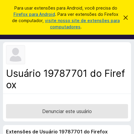
P
Entrar
Para usar extensões para Android, você precisa do
e
Firefox para Android
. Para ver extensões do Firefox
E
D
s
de computador,
visite nosso site de extensões para
e
x
computadores
.
s
q
t
c
u
a
e
r
i
n
t
s
a
s
r
a
õ
e
r
s
e
t
Usuário 19787701 do Firef
s
e
a
ox
d
v
o
i
s
N
o
a
v
Denunciar este usuário
e
g
Extensões de Usuário 19787701 do Firefox
a