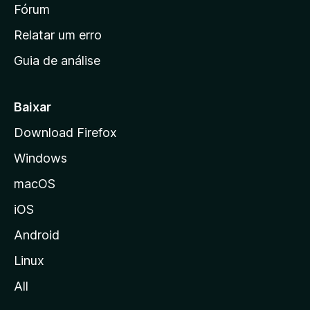
i
Fórum
e
s
n
Relatar um erro
i
Guia de análise
c
i
a
Baixar
l
Download Firefox
d
Windows
a
M
macOS
o
iOS
z
i
Android
l
Linux
l
All
a