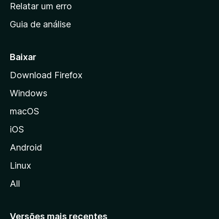
n
Relatar um erro
i
Guia de análise
c
i
a
Baixar
l
Download Firefox
d
Windows
a
M
macOS
o
iOS
z
i
Android
l
Linux
l
All
a
Versões mais recentes