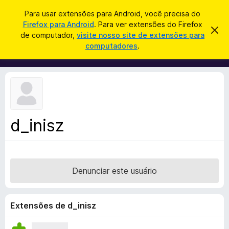
P
Entrar
Para usar extensões para Android, você precisa do
e
Firefox para Android
. Para ver extensões do Firefox
E
D
s
de computador,
visite nosso site de extensões para
e
x
computadores
.
s
q
t
c
u
a
e
r
i
n
t
s
a
s
r
a
õ
e
r
s
e
t
d_inisz
s
e
a
d
v
o
i
s
N
o
Denunciar este usuário
a
v
e
Extensões de d_inisz
g
a