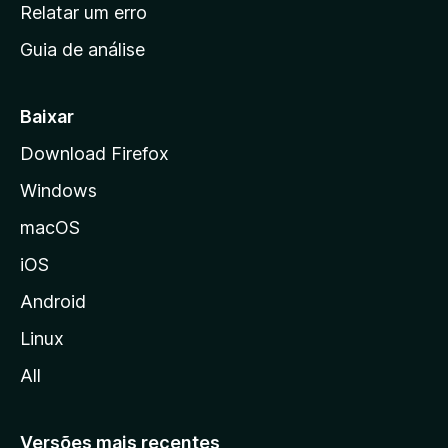
n
Relatar um erro
i
Guia de análise
c
i
a
Baixar
l
Download Firefox
d
Windows
a
M
macOS
o
iOS
z
i
Android
l
Linux
l
All
a
Versões mais recentes