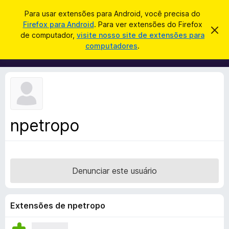
P
Entrar
Para usar extensões para Android, você precisa do
e
Firefox para Android
. Para ver extensões do Firefox
E
D
s
de computador,
visite nosso site de extensões para
e
x
computadores
.
s
q
t
c
u
a
e
r
i
n
t
s
a
s
r
a
õ
e
r
s
e
t
npetropo
s
e
a
d
v
o
i
s
N
o
Denunciar este usuário
a
v
e
Extensões de npetropo
g
a