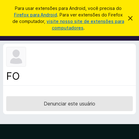
P
Entrar
Para usar extensões para Android, você precisa do
e
Firefox para Android
. Para ver extensões do Firefox
E
D
s
de computador,
visite nosso site de extensões para
e
x
computadores
.
s
q
t
c
u
a
e
r
i
n
t
s
a
s
r
a
õ
e
r
s
e
t
FO
s
e
a
d
v
o
i
s
N
o
Denunciar este usuário
a
v
e
g
a