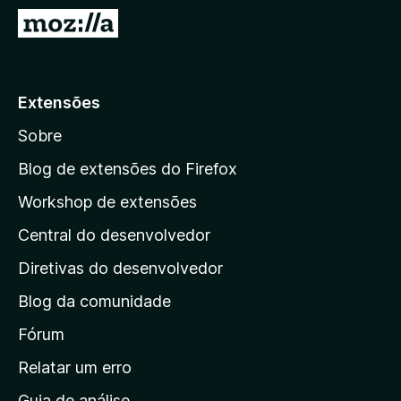
d
I
o
r
r
p
F
a
Extensões
i
r
r
Sobre
a
e
a
f
Blog de extensões do Firefox
o
p
Workshop de extensões
x
á
Central do desenvolvedor
g
i
Diretivas do desenvolvedor
n
Blog da comunidade
a
i
Fórum
n
Relatar um erro
i
Guia de análise