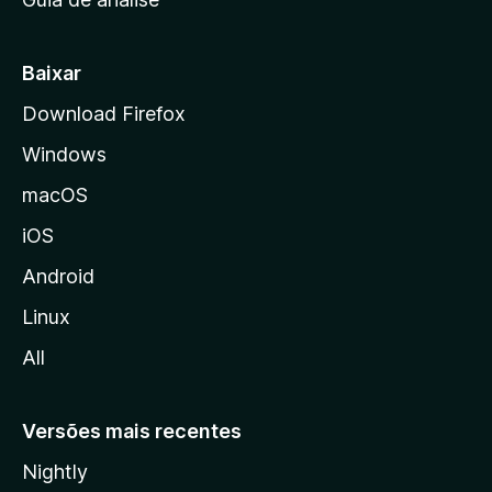
c
i
a
Baixar
l
Download Firefox
d
Windows
a
M
macOS
o
iOS
z
i
Android
l
Linux
l
All
a
Versões mais recentes
Nightly