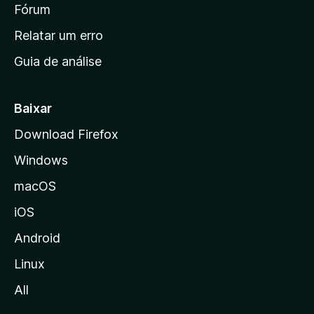
i
Fórum
e
s
n
Relatar um erro
i
Guia de análise
c
i
a
Baixar
l
Download Firefox
d
Windows
a
M
macOS
o
iOS
z
i
Android
l
Linux
l
All
a