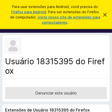
P
Entrar
Para usar extensões para Android, você precisa do
e
Firefox para Android
. Para ver extensões do Firefox
E
D
s
de computador,
visite nosso site de extensões para
e
x
computadores
.
s
q
t
c
u
a
e
r
i
n
t
s
a
s
r
a
õ
e
r
s
e
t
Usuário 18315395 do Firef
s
e
a
ox
d
v
o
i
s
N
o
a
v
Denunciar este usuário
e
g
Extensões de Usuário 18315395 do Firefox
a