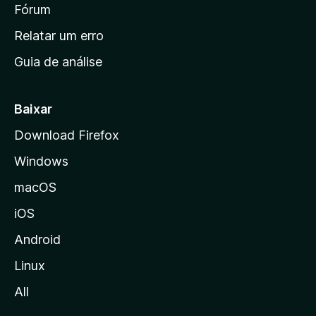
i
Fórum
e
s
n
Relatar um erro
i
Guia de análise
c
i
a
Baixar
l
Download Firefox
d
Windows
a
M
macOS
o
iOS
z
i
Android
l
Linux
l
All
a