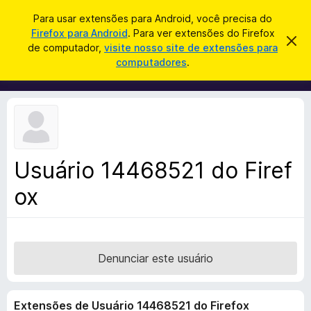
P
Entrar
Para usar extensões para Android, você precisa do
e
Firefox para Android
. Para ver extensões do Firefox
E
D
s
de computador,
visite nosso site de extensões para
e
x
computadores
.
s
q
t
c
u
a
e
r
i
n
t
s
a
s
r
a
õ
e
r
s
e
t
Usuário 14468521 do Firef
s
e
a
ox
d
v
o
i
s
N
o
a
v
Denunciar este usuário
e
g
Extensões de Usuário 14468521 do Firefox
a