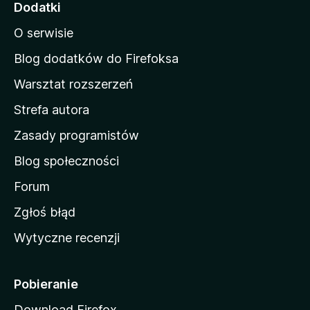
Dodatki
.
n
O serwisie
a
p
d
Blog dodatków do Firefoksa
o
l
Warsztat rozszerzeń
m
Strefa autora
o
w
Zasady programistów
a
Blog społeczności
M
o
Forum
z
Zgłoś błąd
i
Wytyczne recenzji
l
l
i
Pobieranie
Download Firefox