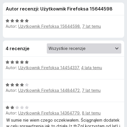
j
a
Autor recenzji: Użytkownik Firefoksa 15644598
r
e
k
O
i
Autor:
Użytkownik Firefoksa 15644598
,
7 lat temu
d
c
F
e
n
i
o
a
r
4 recenzje
:
e
d
5
f
O
/
o
a
Autor:
Użytkownik Firefoksa 14454337
,
4 lata temu
c
5
x
e
n
t
O
a
Autor:
Użytkownik Firefoksa 14484472
,
7 lat temu
c
:
k
e
5
n
/
O
u
a
5
Autor:
Użytkownik Firefoksa 14364779
,
8 lat temu
c
:
e
W sumie nie wiem czego oczekiwałem. Ściągnąłem dodatek
4
W
n
w celu sprawdzenia jak to działa (z tb7.pl korzystam od lat) i
/