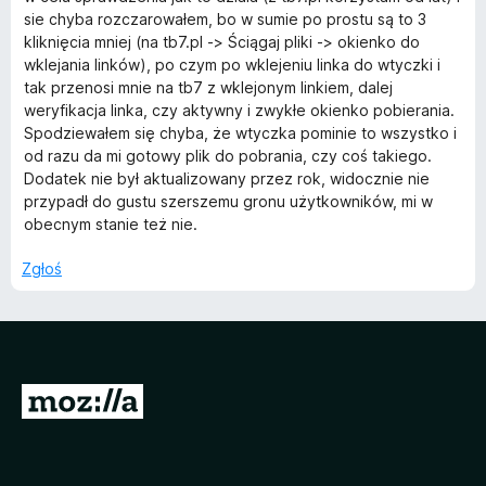
a
sie chyba rozczarowałem, bo w sumie po prostu są to 3
5
t
:
kliknięcia mniej (na tb7.pl -> Ściągaj pliki -> okienko do
2
wklejania linków), po czym po wklejeniu linka do wtyczki i
y
/
tak przenosi mnie na tb7 z wklejonym linkiem, dalej
5
weryfikacja linka, czy aktywny i zwykłe okienko pobierania.
Spodziewałem się chyba, że wtyczka pominie to wszystko i
c
od razu da mi gotowy plik do pobrania, czy coś takiego.
Dodatek nie był aktualizowany przez rok, widocznie nie
z
przypadł do gustu szerszemu gronu użytkowników, mi w
obecnym stanie też nie.
k
Zgłoś
a
t
S
b
t
7
r
o