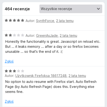
j
5
a
464 recenzje
r
e
k
O
Autor:
SynthForce
,
2 lata temu
i
d
c
F
e
i
o
O
n
Autor:
GreenAsJade
,
2 lata temu
r
c
a
Honestly the functionality is great. Javascript on reload etc.
e
e
d
:
But ... it leaks memory ... after a day or so firefox becomes
f
n
5
unusable ... so that's the end of it. :(
a
/
o
a
:
5
Zgłoś
x
2
t
/
O
5
Autor:
Użytkownik Firefoksa 18617248
,
2 lata temu
c
k
e
No option to auto resume with Firefox start. Auto Refresh
n
Page (by Auto Refresh Page) does this. Everything else
a
u
seems fine.
:
3
Zgłoś
T
/