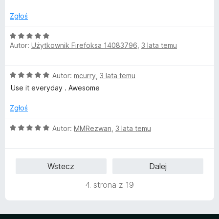
e
:
5
n
5
Zgłoś
a
/
:
5
O
4
Autor:
Użytkownik Firefoksa 14083796
,
3 lata temu
c
/
e
5
n
O
Autor:
mcurry
,
3 lata temu
a
c
:
Use it everyday . Awesome
e
5
n
/
Zgłoś
a
5
:
O
Autor:
MMRezwan
,
3 lata temu
5
c
/
e
5
n
Wstecz
Dalej
a
:
4. strona z 19
5
/
5