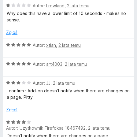
5
O
Autor:
Lrowland
,
2 lata temu
a
c
Why does this have a lower limit of 10 seconds - makes no
e
sense.
b
n
a
Zgłoś
:
R
1
O
Autor:
xtian
,
2 lata temu
/
c
e
5
e
O
n
Autor:
art4003
,
2 lata temu
l
c
a
e
:
o
O
n
Autor:
JJ
,
2 lata temu
5
c
a
/
I confirm : Add-on doesn't notify when there are changes on
e
:
5
a page. Pitty
a
n
5
a
/
Zgłoś
d
:
5
3
O
e
/
Autor:
Użytkownik Firefoksa 18467492
,
2 lata temu
c
5
e
Doesn't notify when there are changes on a page.