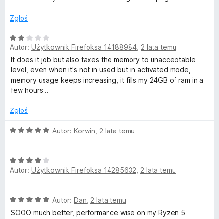
r
n
a
Zgłoś
:
(
4
O
Autor:
Użytkownik Firefoksa 14188984
,
2 lata temu
/
c
p
5
e
It does it job but also taxes the memory to unacceptable
n
level, even when it's not in used but in activated mode,
a
a
memory usage keeps increasing, it fills my 24GB of ram in a
:
few hours...
2
g
/
Zgłoś
5
e
O
Autor:
Korwin
,
2 lata temu
c
a
e
O
n
Autor:
Użytkownik Firefoksa 14285632
,
2 lata temu
c
u
a
e
:
n
5
t
O
Autor:
Dan
,
2 lata temu
a
/
c
:
5
SOOO much better, performance wise on my Ryzen 5