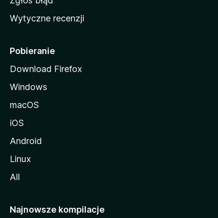
Zgłoś błąd
i
Wytyczne recenzji
l
l
i
Pobieranie
Download Firefox
Windows
macOS
iOS
Android
Linux
All
Najnowsze kompilacje