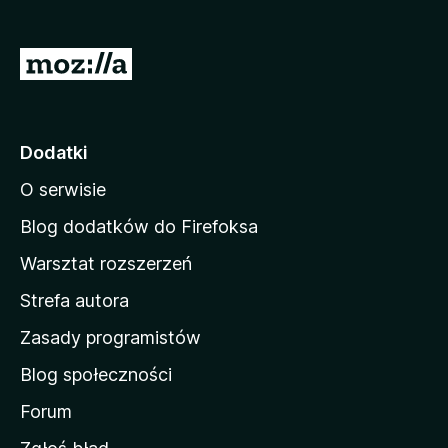
S
t
r
o
Dodatki
n
O serwisie
a
d
Blog dodatków do Firefoksa
o
Warsztat rozszerzeń
m
Strefa autora
o
w
Zasady programistów
a
Blog społeczności
M
o
Forum
z