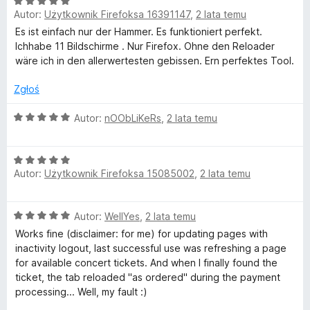
5
O
Autor:
Użytkownik Firefoksa 16391147
,
2 lata temu
c
e
Es ist einfach nur der Hammer. Es funktioniert perfekt.
n
Ichhabe 11 Bildschirme . Nur Firefox. Ohne den Reloader
a
wäre ich in den allerwertesten gebissen. Ern perfektes Tool.
:
5
Zgłoś
/
5
O
Autor:
nOObLiKeRs
,
2 lata temu
c
e
O
n
Autor:
Użytkownik Firefoksa 15085002
,
2 lata temu
c
a
e
:
n
5
O
Autor:
WellYes
,
2 lata temu
a
/
c
:
5
Works fine (disclaimer: for me) for updating pages with
e
5
inactivity logout, last successful use was refreshing a page
n
/
for available concert tickets. And when I finally found the
a
5
ticket, the tab reloaded "as ordered" during the payment
:
processing... Well, my fault :)
5