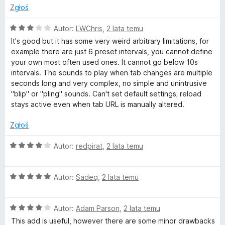
/
Zgłoś
5
O
Autor:
LWChris
,
2 lata temu
c
It's good but it has some very weird arbitrary limitations, for
e
example there are just 6 preset intervals, you cannot define
n
your own most often used ones. It cannot go below 10s
a
intervals. The sounds to play when tab changes are multiple
:
seconds long and very complex, no simple and unintrusive
3
"blip" or "pling" sounds. Can't set default settings; reload
/
stays active even when tab URL is manually altered.
5
Zgłoś
O
Autor:
redpirat
,
2 lata temu
c
e
O
n
Autor:
Sadeq
,
2 lata temu
c
a
e
:
O
n
Autor:
Adam Parson
,
2 lata temu
4
c
a
/
This add is useful, however there are some minor drawbacks