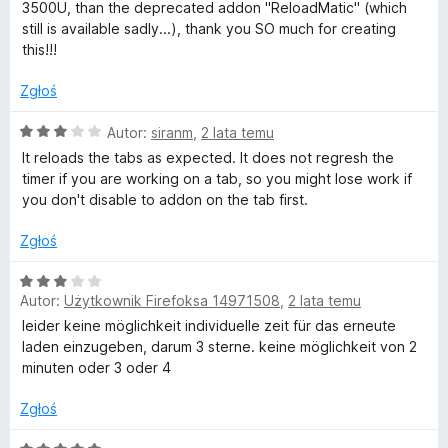
o
e
4
3500U, than the deprecated addon "ReloadMatic" (which
n
/
still is available sadly...), thank you SO much for creating
a
r
5
this!!!
:
5
Zgłoś
e
/
5
O
Autor:
siranm
,
2 lata temu
f
c
It reloads the tabs as expected. It does not regresh the
e
timer if you are working on a tab, so you might lose work if
r
n
you don't disable to addon on the tab first.
a
:
e
Zgłoś
3
/
O
s
5
Autor:
Użytkownik Firefoksa 14971508
,
2 lata temu
c
e
leider keine möglichkeit individuelle zeit für das erneute
h
n
laden einzugeben, darum 3 sterne. keine möglichkeit von 2
a
minuten oder 3 oder 4
)
:
3
Zgłoś
/