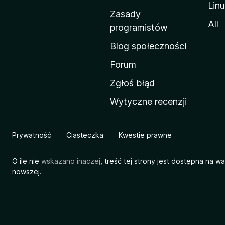
Lin
w
Zasady
a
All
programistów
M
Blog społeczności
o
z
Forum
i
Zgłoś błąd
l
Wytyczne recenzji
l
i
Prywatność
Ciasteczka
Kwestie prawne
O ile nie
wskazano inaczej
, treść tej strony jest dostępna na w
nowszej.