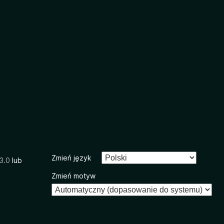
Zmień język
3.0
lub
Zmień motyw