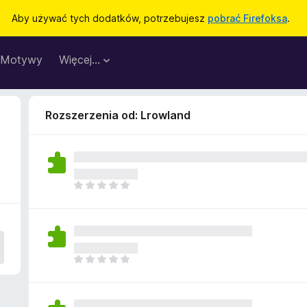
Aby używać tych dodatków, potrzebujesz
pobrać Firefoksa
.
Motywy
Więcej…
Rozszerzenia od: Lrowland
N
i
e
m
a
j
N
e
i
s
e
z
m