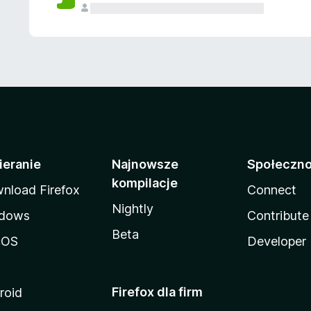
ieranie
Najnowsze
Społeczn
kompilacje
nload Firefox
Connect
Nightly
dows
Contribute
Beta
cOS
Developer
Firefox dla firm
roid