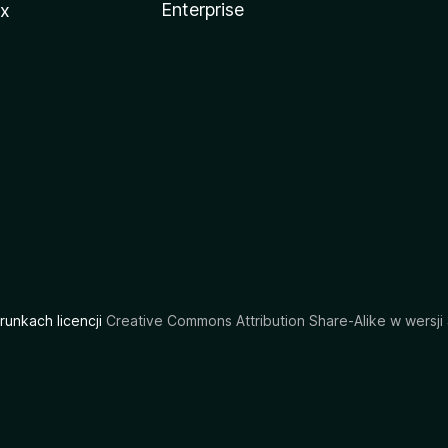
Enterprise
ux
arunkach licencji
Creative Commons Attribution Share-Alike w wersji 