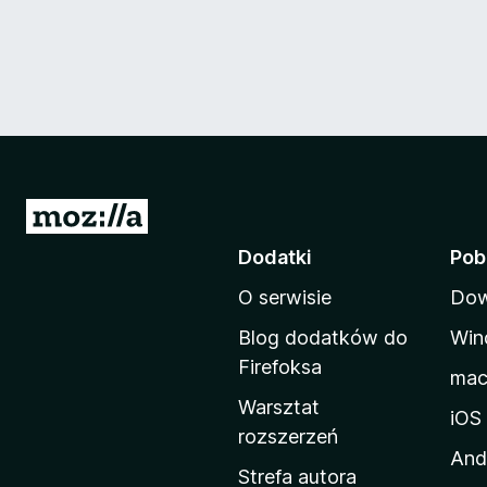
S
t
Dodatki
Pob
r
O serwisie
Dow
o
n
Blog dodatków do
Win
a
Firefoksa
ma
d
Warsztat
o
iOS
rozszerzeń
m
And
o
Strefa autora