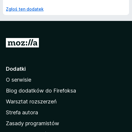
Zgłoś ten dodatek
S
t
r
o
Dodatki
n
O serwisie
a
d
Blog dodatków do Firefoksa
o
Warsztat rozszerzeń
m
Strefa autora
o
w
Zasady programistów
a