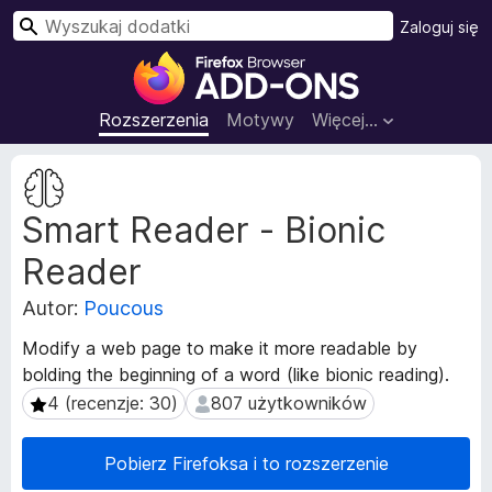
W
Zaloguj się
y
D
s
o
z
d
Rozszerzenia
Motywy
Więcej…
u
a
k
t
M
a
k
e
j
Smart Reader - Bionic
t
i
a
d
Reader
d
o
a
p
Autor:
Poucous
n
r
e
Modify a web page to make it more readable by
z
r
bolding the beginning of a word (like bionic reading).
e
o
4 (recenzje: 30)
807 użytkowników
4 (recenzje: 30)
807 użytkowników
z
g
s
l
z
ą
Pobierz Firefoksa i to rozszerzenie
e
d