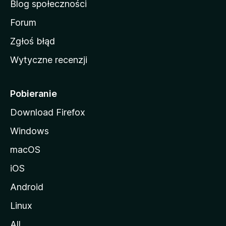
Blog społeczności
M
o
Forum
z
Zgłoś błąd
i
Wytyczne recenzji
l
l
i
Pobieranie
Download Firefox
Windows
macOS
iOS
Android
Linux
All