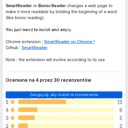
SmartReader
or
Bionic Reader
changes a web page to
make it more readable by bolding the beginning of a word
(like bionic reading).
Yo
u
ju
st
ne
ed
to
in
stall
an
d
en
joy.
Chrome extension :
SmartReader on Chrome !
Github :
SmartReader
Note : the extension will evolve according to its use
Ocenione na 4 przez 30 recenzentów
N
Zaloguj się, aby ocenić to rozszerzenie
i
5
15
e
4
6
m
a
3
5
j
2
3