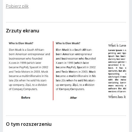
r
a
Pobierz plik
z
r
e
k
n
i
i
Zrzuty ekranu
a
F
i
r
e
f
o
x
O tym rozszerzeniu