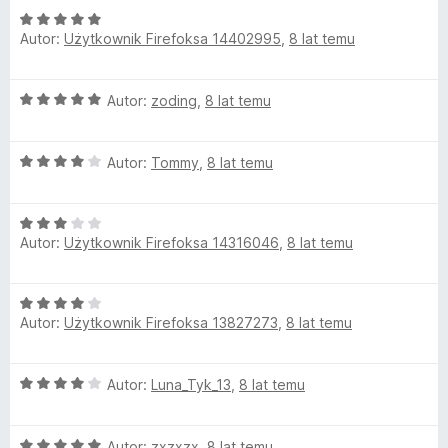
O
n
Autor:
Użytkownik Firefoksa 14402995
,
8 lat temu
c
a
e
:
n
5
O
Autor:
zoding
,
8 lat temu
a
/
c
:
5
e
5
O
n
Autor:
Tommy
,
8 lat temu
/
c
a
5
e
:
O
n
5
Autor:
Użytkownik Firefoksa 14316046
,
8 lat temu
c
a
/
e
:
5
n
4
O
a
/
Autor:
Użytkownik Firefoksa 13827273
,
8 lat temu
c
:
5
e
3
n
/
O
Autor:
Luna_Tyk_13
,
8 lat temu
a
5
c
:
e
4
O
n
Autor:
zxzxzx
,
8 lat temu