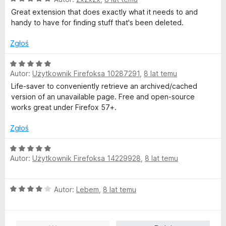
/
c
a
5
Great extension that does exactly what it needs to and
e
:
handy to have for finding stuff that's been deleted.
n
4
a
/
Zgłoś
:
5
5
O
/
Autor:
Użytkownik Firefoksa 10287291
,
8 lat temu
c
5
e
Life-saver to conveniently retrieve an archived/cached
n
version of an unavailable page. Free and open-source
a
works great under Firefox 57+.
:
5
Zgłoś
/
5
O
Autor:
Użytkownik Firefoksa 14229928
,
8 lat temu
c
e
n
O
Autor:
Lebem
,
8 lat temu
a
c
:
e
5
n
/