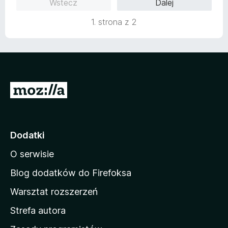
Wstecz
Dalej
a
5
:
1. strona z 2
4
/
5
S
t
r
o
Dodatki
n
O serwisie
a
d
Blog dodatków do Firefoksa
o
Warsztat rozszerzeń
m
Strefa autora
o
w