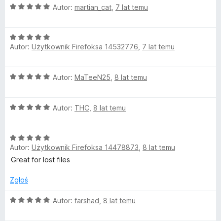
4
O
a
Autor:
martian_cat
,
7 lat temu
/
c
5
e
g
O
n
Autor:
Użytkownik Firefoksa 14532776
,
7 lat temu
c
a
e
e
:
n
5
O
Autor:
MaTeeN25
,
8 lat temu
s
a
/
c
:
5
e
5
O
n
Autor:
THC
,
8 lat temu
/
c
a
5
e
:
O
n
5
Autor:
Użytkownik Firefoksa 14478873
,
8 lat temu
c
a
/
e
:
5
Great for lost files
n
5
a
/
Zgłoś
:
5
5
O
Autor:
farshad
,
8 lat temu
/
c
5
e