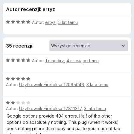
j
5
a
Autor recenzji: ertyz
r
e
k
O
Autor:
ertyz
,
5 lat temu
i
d
c
F
e
n
i
o
35 recenzji
a
r
:
e
d
5
O
Autor:
Tempdirz
,
4 miesiące temu
f
/
c
o
a
5
e
x
O
n
Autor:
Użytkownik Firefoksa 12095046
,
3 lata temu
c
a
t
e
:
n
5
k
O
a
/
Autor:
Użytkownik Firefoksa 17811317
,
3 lata temu
c
:
5
u
e
Google options provide 404 errors. Half of the other
5
n
options do absolutely nothing. This plug (when it works)
/
a
does nothing more than copy and paste your current tab
R
5