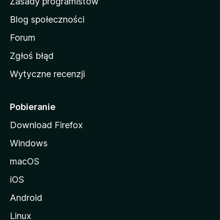
Zasady programistów
a
Blog społeczności
M
o
Forum
z
Zgłoś błąd
i
Wytyczne recenzji
l
l
i
Pobieranie
Download Firefox
Windows
macOS
iOS
Android
Linux