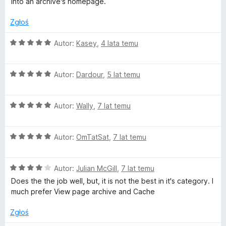
:
into an archive's homepage.
2
e
/
Zgłoś
5
s
O
Autor:
Kasey
,
4 lata temu
c
u
e
O
n
Autor:
Dardour
,
5 lat temu
c
a
r
e
:
O
n
Autor:
Wally
,
7 lat temu
5
r
c
a
/
e
:
5
e
O
n
Autor:
OmTatSat
,
7 lat temu
5
c
a
/
e
:
5
c
O
n
Autor:
Julian McGill
,
7 lat temu
5
c
a
/
Does the the job well, but, it is not the best in it's category. I
t
e
:
5
much prefer View page archive and Cache
n
5
P
a
/
Zgłoś
:
5