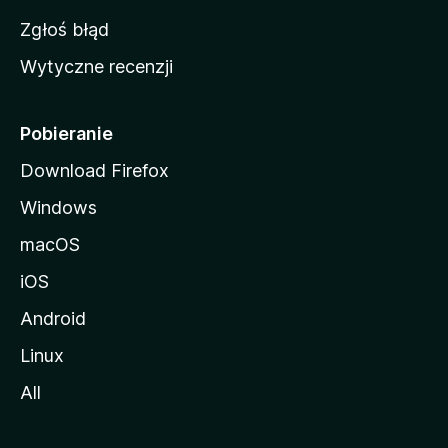
z
Zgłoś błąd
i
Wytyczne recenzji
l
l
i
Pobieranie
Download Firefox
Windows
macOS
iOS
Android
Linux
All