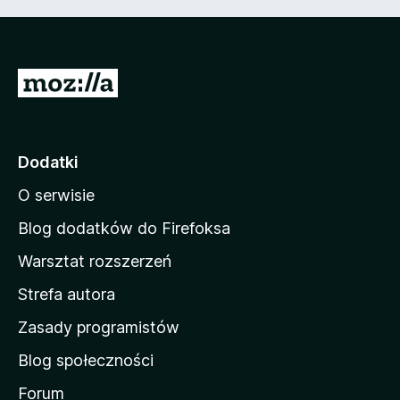
S
t
r
o
Dodatki
n
O serwisie
a
d
Blog dodatków do Firefoksa
o
Warsztat rozszerzeń
m
Strefa autora
o
w
Zasady programistów
a
Blog społeczności
M
o
Forum