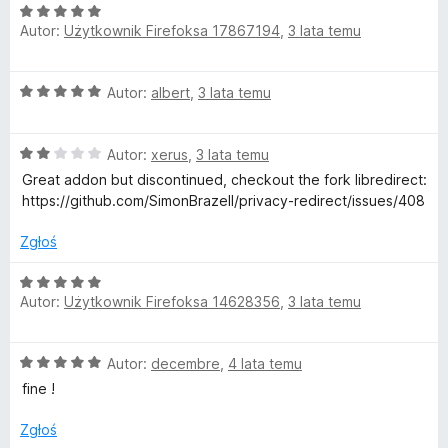
O
n
5
Autor:
Użytkownik Firefoksa 17867194
,
3 lata temu
c
a
/
e
:
5
n
5
O
Autor:
albert
,
3 lata temu
a
/
c
:
5
e
5
O
n
Autor:
xerus
,
3 lata temu
/
c
a
5
Great addon but discontinued, checkout the fork libredirect:
e
:
https://github.com/SimonBrazell/privacy-redirect/issues/408
n
5
a
/
Zgłoś
:
5
2
O
/
Autor:
Użytkownik Firefoksa 14628356
,
3 lata temu
c
5
e
n
O
Autor:
decembre
,
4 lata temu
a
c
:
fine !
e
5
n
/
Zgłoś
a