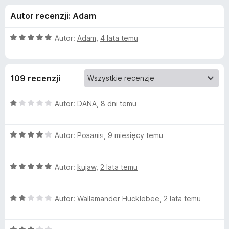
j
5
a
Autor recenzji: Adam
r
e
k
O
Autor:
Adam
,
4 lata temu
i
d
c
F
e
n
i
o
109 recenzji
a
r
:
e
d
5
O
Autor:
DANA
,
8 dni temu
f
/
c
o
a
5
e
x
O
n
Autor:
Розалія
,
9 miesięcy temu
c
a
t
e
:
O
n
Autor:
kujaw
,
2 lata temu
1
k
c
a
/
e
:
5
u
O
n
Autor:
Wallamander Hucklebee
,
2 lata temu
4
c
a
/
e
P
:
5