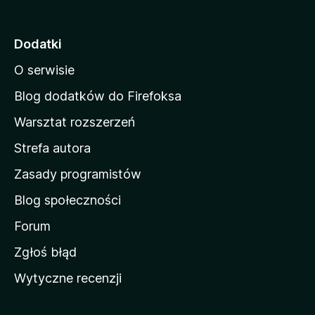
r
o
Dodatki
n
O serwisie
a
d
Blog dodatków do Firefoksa
o
Warsztat rozszerzeń
m
Strefa autora
o
w
Zasady programistów
a
Blog społeczności
M
o
Forum
z
Zgłoś błąd
i
Wytyczne recenzji
l
l