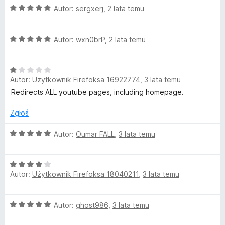
i
O
Autor:
sergxerj
,
2 lata temu
c
e
r
O
n
Autor:
wxn0brP
,
2 lata temu
c
a
e
e
:
O
n
5
c
Autor:
Użytkownik Firefoksa 16922774
,
3 lata temu
c
a
/
e
:
5
Redirects ALL youtube pages, including homepage.
n
5
t
a
/
Zgłoś
:
5
1
O
Autor:
Oumar FALL
,
3 lata temu
/
c
5
e
O
n
Autor:
Użytkownik Firefoksa 18040211
,
3 lata temu
c
a
e
:
n
5
O
Autor:
ghost986
,
3 lata temu
a
/
c
:
5