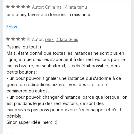
5
:
O
Autor:
Cr1m1nal
,
4 lata temu
5
c
one of my favorite extensions in existance
/
e
5
n
Zgłoś
a
:
O
Autor:
plex
,
4 lata temu
5
c
Pas mal du tout :)
/
e
Mais, étant donné que toutes les instances ne sont plus en
5
n
ligne, et que d'autres s'adonnent à des redirections pour le
a
moins bizarre, on souhaiterait, si cela était possible, deux
:
petits boutons:
4
- un pour pouvoir signaler une instance qui s'adonne à ce
/
genre de redirections bizarres vers des sites de e-
5
commerce ou autres,
- un pour pouvoir changer d'instance; parce que lorsque l'on
est pris dans le jeu des redirections, ce sont des
manœuvres pas poss pour parvenir à y échapper et c'est
pénible.
Sinon super idée, merci :)