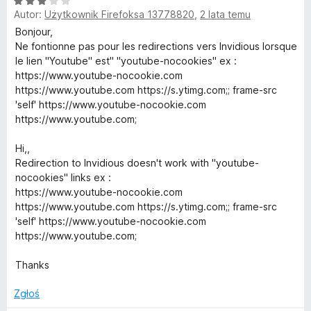
O
n
5
Autor:
Użytkownik Firefoksa 13778820
,
2 lata temu
c
a
/
r
e
:
5
Bonjour,
n
2
Ne fontionne pas pour les redirections vers Invidious lorsque
i
a
/
le lien "Youtube" est" "youtube-nocookies" ex :
:
5
https://www.youtube-nocookie.com
v
3
https://www.youtube.com https://s.ytimg.com;; frame-src
/
'self' https://www.youtube-nocookie.com
5
https://www.youtube.com;
a
Hi,,
c
Redirection to Invidious doesn't work with "youtube-
nocookies" links ex :
y
https://www.youtube-nocookie.com
https://www.youtube.com https://s.ytimg.com;; frame-src
R
'self' https://www.youtube-nocookie.com
https://www.youtube.com;
e
Thanks
d
Zgłoś