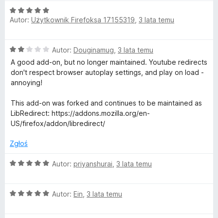
e
4
O
n
/
Autor:
Użytkownik Firefoksa 17155319
,
3 lata temu
c
a
5
e
:
n
5
O
Autor:
Douginamug
,
3 lata temu
a
/
c
:
5
A good add-on, but no longer maintained. Youtube redirects
e
5
don't respect browser autoplay settings, and play on load -
n
/
annoying!
a
5
:
This add-on was forked and continues to be maintained as
2
LibRedirect: https://addons.mozilla.org/en-
/
US/firefox/addon/libredirect/
5
Zgłoś
O
Autor:
priyanshurai
,
3 lata temu
c
e
O
n
Autor:
Ein
,
3 lata temu
c
a
e
: