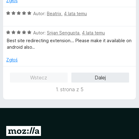
Zgłoś
O
Autor:
Beatrix
,
4 lata temu
c
e
O
n
Autor:
Srijan Sengupta
,
4 lata temu
c
a
Best site redirecting extension... Please make it available on
e
:
android also..
n
5
a
/
Zgłoś
:
5
5
Wstecz
Dalej
/
5
1. strona z 5
S
t