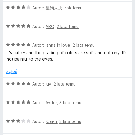
e
:
5
O
n
Autor:
星絢未央
,
rok temu
5
o
c
a
/
e
:
5
l
O
n
Autor:
ABG
,
2 lata temu
2
c
a
/
l
e
:
5
O
n
Autor:
ishna in love
,
2 lata temu
4
c
a
/
i
It's cute~ and the grading of colors are soft and cottony. It's
e
:
5
not painful to the eyes.
n
5
p
a
/
Zgłoś
:
5
o
5
O
Autor:
iuy
,
2 lata temu
/
c
5
p
e
O
n
Autor:
Ayder
,
3 lata temu
c
a
R
e
:
O
n
Autor:
Юлия
,
3 lata temu
5
o
c
a
/
e
:
5