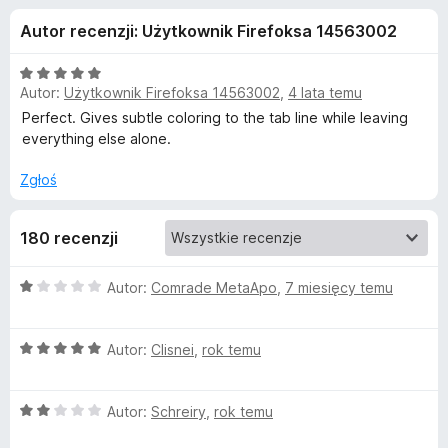
j
5
a
Autor recenzji: Użytkownik Firefoksa 14563002
r
e
k
O
i
Autor:
Użytkownik Firefoksa 14563002
,
4 lata temu
d
c
F
e
Perfect. Gives subtle coloring to the tab line while leaving
n
i
everything else alone.
o
a
r
:
Zgłoś
e
d
5
f
/
o
180 recenzji
a
5
x
t
O
Autor:
Comrade MetaApo
,
7 miesięcy temu
c
e
k
O
n
Autor:
Clisnei
,
rok temu
c
a
u
e
:
O
n
Autor:
Schreiry
,
rok temu
1
L
c
a
/