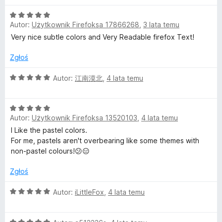
n
O
a
Autor:
Użytkownik Firefoksa 17866268
,
3 lata temu
c
:
e
Very nice subtle colors and Very Readable firefox Text!
5
n
/
a
Zgłoś
5
:
5
O
Autor:
江南漠北
,
4 lata temu
/
c
5
e
O
n
Autor:
Użytkownik Firefoksa 13520103
,
4 lata temu
c
a
e
:
I Like the pastel colors.
n
5
For me, pastels aren't overbearing like some themes with
a
/
non-pastel colours!😕😑
:
5
5
Zgłoś
/
5
O
Autor:
iLittleFox
,
4 lata temu
c
e