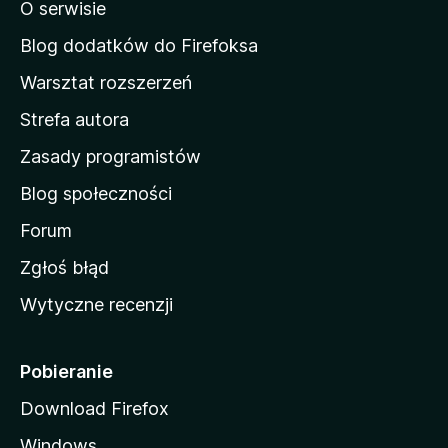
O serwisie
a
d
Blog dodatków do Firefoksa
o
Warsztat rozszerzeń
m
Strefa autora
o
w
Zasady programistów
a
Blog społeczności
M
o
Forum
z
Zgłoś błąd
i
Wytyczne recenzji
l
l
i
Pobieranie
Download Firefox
Windows