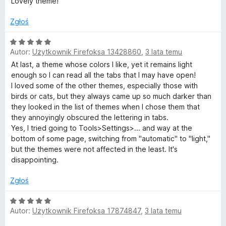
Lovely theme!
e
:
5
n
5
Zgłoś
a
/
:
5
O
5
Autor:
Użytkownik Firefoksa 13428860
,
3 lata temu
c
/
e
At last, a theme whose colors I like, yet it remains light
5
n
enough so I can read all the tabs that I may have open!
a
I loved some of the other themes, especially those with
:
birds or cats, but they always came up so much darker than
5
they looked in the list of themes when I chose them that
/
they annoyingly obscured the lettering in tabs.
5
Yes, I tried going to Tools>Settings>... and way at the
bottom of some page, switching from "automatic" to "light,"
but the themes were not affected in the least. It's
disappointing.
Zgłoś
O
Autor:
Użytkownik Firefoksa 17874847
,
3 lata temu
c
e