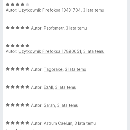
a
O
n
5
Autor:
Użytkownik Firefoksa 13431704
,
3 lata temu
c
a
/
e
:
5
d
n
3
O
Autor:
Psofometr
,
3 lata temu
a
/
c
:
5
e
4
O
n
/
Autor:
Użytkownik Firefoksa 17880651
,
3 lata temu
c
a
5
e
:
n
5
O
Autor:
Tagorake
,
3 lata temu
a
/
c
:
5
e
5
O
n
Autor:
EzAll
,
3 lata temu
/
c
a
5
e
:
O
n
Autor:
Sarah
,
3 lata temu
5
c
a
/
e
:
5
O
n
Autor:
Astrum Caelum
,
3 lata temu
5
c
a
/