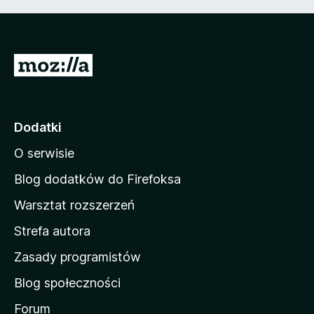
S
t
r
o
Dodatki
n
O serwisie
a
d
Blog dodatków do Firefoksa
o
Warsztat rozszerzeń
m
Strefa autora
o
w
Zasady programistów
a
Blog społeczności
M
o
Forum