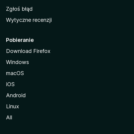
z
Zgłoś błąd
i
Wytyczne recenzji
l
l
i
Pobieranie
Download Firefox
Windows
macOS
iOS
Android
Linux
All