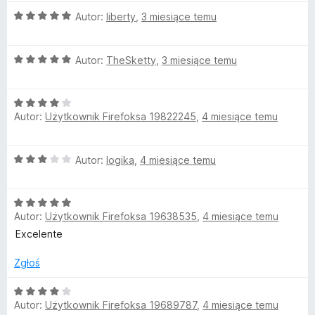
n
O
Autor:
liberty
,
3 miesiące temu
a
c
:
e
5
O
n
Autor:
TheSketty
,
3 miesiące temu
/
c
a
5
e
:
O
n
5
Autor:
Użytkownik Firefoksa 19822245
,
4 miesiące temu
c
a
/
e
:
5
n
5
O
Autor:
logika
,
4 miesiące temu
a
/
c
:
5
e
4
O
n
/
Autor:
Użytkownik Firefoksa 19638535
,
4 miesiące temu
c
a
5
e
:
Excelente
n
3
a
/
Zgłoś
:
5
5
O
Autor:
Użytkownik Firefoksa 19689787
,
4 miesiące temu
/
c