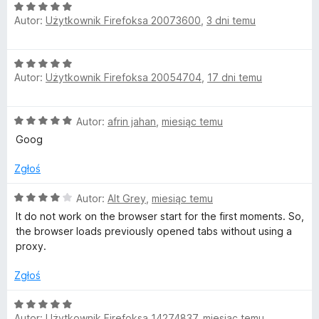
O
Autor:
Użytkownik Firefoksa 20073600
,
3 dni temu
o
c
e
n
x
O
a
Autor:
Użytkownik Firefoksa 20054704
,
17 dni temu
c
:
y
e
5
n
/
O
Autor:
afrin jahan
,
miesiąc temu
a
P
5
c
:
Goog
e
5
r
n
/
Zgłoś
a
5
o
:
O
Autor:
Alt Grey
,
miesiąc temu
5
c
It do not work on the browser start for the first moments. So,
/
x
e
the browser loads previously opened tabs without using a
5
n
proxy.
a
y
:
Zgłoś
4
S
/
O
5
Autor:
Użytkownik Firefoksa 14274837
,
miesiąc temu