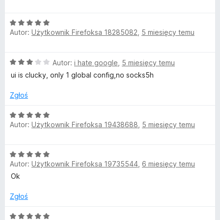
5
e
n
O
a
Autor:
Użytkownik Firefoksa 18285082
,
5 miesięcy temu
c
:
e
4
n
/
O
Autor:
i hate google
,
5 miesięcy temu
a
5
c
:
ui is clucky, only 1 global config,no socks5h
e
5
n
/
Zgłoś
a
5
:
O
3
Autor:
Użytkownik Firefoksa 19438688
,
5 miesięcy temu
c
/
e
5
n
O
a
Autor:
Użytkownik Firefoksa 19735544
,
6 miesięcy temu
c
:
e
Ok
5
n
/
a
Zgłoś
5
:
5
O