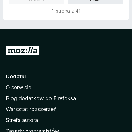
/
5
1. strona z 41
S
t
r
o
Dodatki
n
O serwisie
a
d
Blog dodatków do Firefoksa
o
Warsztat rozszerzeń
m
Strefa autora
o
w
Zasady programistów