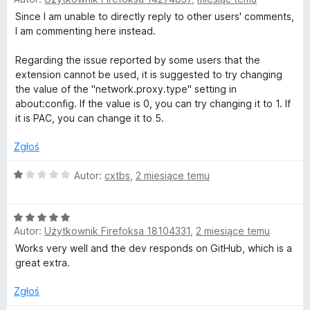
c
t
e
Since I am unable to directly reply to other users' comments,
n
I am commenting here instead.
a
a
:
Regarding the issue reported by some users that the
5
extension cannot be used, it is suggested to try changing
n
/
the value of the "network.proxy.type" setting in
5
about:config. If the value is 0, you can try changing it to 1. If
d
it is PAC, you can change it to 5.
a
Zgłoś
O
r
Autor:
cxtbs
,
2 miesiące temu
c
e
d
O
n
Autor:
Użytkownik Firefoksa 18104331
,
2 miesiące temu
c
a
e
:
Works very well and the dev responds on GitHub, which is a
n
1
great extra.
a
/
:
5
Zgłoś
5