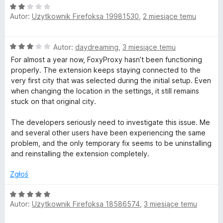
/
O
Autor:
Użytkownik Firefoksa 19981530
,
2 miesiące temu
5
c
e
n
O
Autor:
daydreaming
,
3 miesiące temu
a
c
:
For almost a year now, FoxyProxy hasn’t been functioning
e
2
properly. The extension keeps staying connected to the
n
/
very first city that was selected during the initial setup. Even
a
5
when changing the location in the settings, it still remains
:
stuck on that original city.
3
/
The developers seriously need to investigate this issue. Me
5
and several other users have been experiencing the same
problem, and the only temporary fix seems to be uninstalling
and reinstalling the extension completely.
Zgłoś
O
Autor:
Użytkownik Firefoksa 18586574
,
3 miesiące temu
c
e