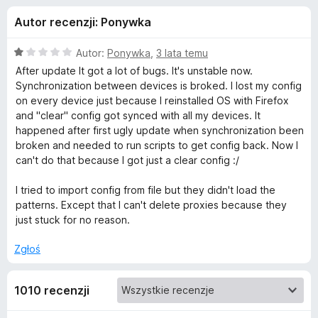
j
a
Autor recenzji: Ponywka
r
e
k
O
Autor:
Ponywka
,
3 lata temu
i
d
c
After update It got a lot of bugs. It's unstable now.
F
e
Synchronization between devices is broked. I lost my config
n
i
on every device just because I reinstalled OS with Firefox
o
a
r
and "clear" config got synced with all my devices. It
:
happened after first ugly update when synchronization been
e
d
1
broken and needed to run scripts to get config back. Now I
f
/
can't do that because I got just a clear config :/
o
a
5
x
I tried to import config from file but they didn't load the
t
patterns. Except that I can't delete proxies because they
just stuck for no reason.
k
Zgłoś
u
1010 recenzji
F