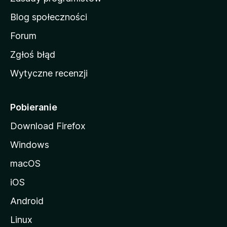
a
Blog społeczności
M
o
Forum
z
Zgłoś błąd
i
Wytyczne recenzji
l
l
i
Pobieranie
Download Firefox
Windows
macOS
iOS
Android
Linux