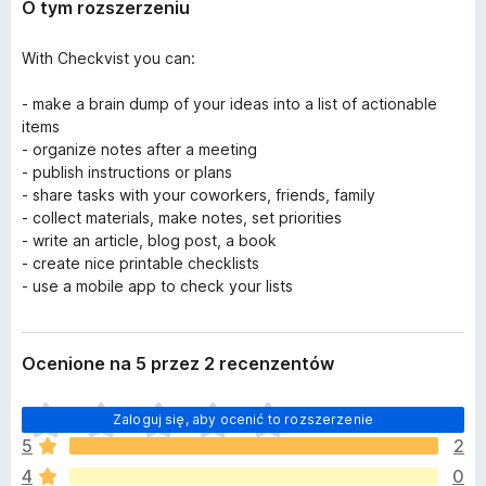
O tym rozszerzeniu
With Checkvist you can:
- make a brain dump of your ideas into a list of actionable
items
- organize notes after a meeting
- publish instructions or plans
- share tasks with your coworkers, friends, family
- collect materials, make notes, set priorities
- write an article, blog post, a book
- create nice printable checklists
- use a mobile app to check your lists
Ocenione na 5 przez 2 recenzentów
N
Zaloguj się, aby ocenić to rozszerzenie
i
5
2
e
4
0
m