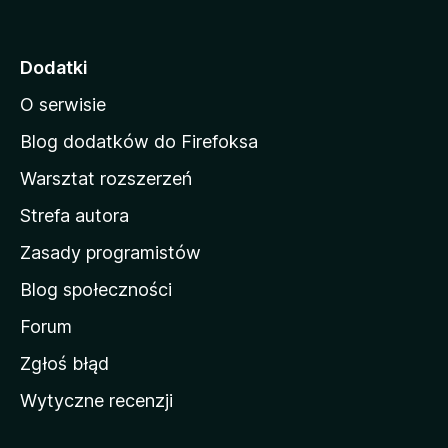
t
r
o
Dodatki
n
O serwisie
a
d
Blog dodatków do Firefoksa
o
Warsztat rozszerzeń
m
Strefa autora
o
w
Zasady programistów
a
Blog społeczności
M
o
Forum
z
Zgłoś błąd
i
Wytyczne recenzji
l
l