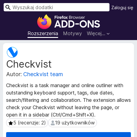
W
Zaloguj się
y
D
s
o
z
d
Rozszerzenia
Motywy
Więcej…
u
a
k
t
M
a
k
e
j
Checkvist
t
i
a
d
Autor:
Checkvist team
d
o
a
p
Checkvist is a task manager and online outliner with
n
r
outstanding keyboard support, tags, due dates,
e
z
search/filtering and collaboration. The extension allows
r
e
o
check your Checkvist without leaving the page, or
z
g
open it in a sidebar (Ctrl/Cmd+Shift+X).
s
l
5 (recenzje: 2)
19 użytkowników
5 (recenzje: 2)
19 użytkowników
z
ą
e
d