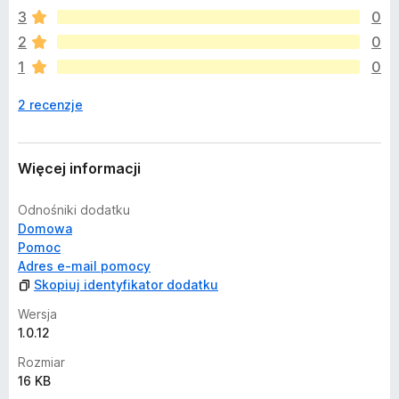
a
3
0
j
2
0
e
1
0
s
z
2 recenzje
c
z
e
o
Więcej informacji
c
e
Odnośniki dodatku
n
Domowa
Pomoc
Adres e-mail pomocy
Skopiuj identyfikator dodatku
Wersja
1.0.12
Rozmiar
16 KB