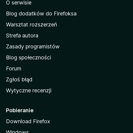
o
O serwisie
a
c
d
e
Blog dodatków do Firefoksa
n
o
Warsztat rozszerzeń
m
Strefa autora
o
w
Zasady programistów
a
Blog społeczności
M
o
Forum
z
Zgłoś błąd
i
Wytyczne recenzji
l
l
i
Pobieranie
Download Firefox
Windows