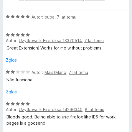
e
:
5
n
5
O
Autor:
buba
,
7 lat temu
a
/
c
:
5
e
5
O
n
/
Autor:
Użytkownik Firefoksa 13370514
,
7 lat temu
c
a
5
e
:
Great Extension! Works for me without problems.
n
5
a
/
Zgłoś
:
5
5
O
Autor:
Mais1Mano
,
7 lat temu
/
c
Não funciona
5
e
n
Zgłoś
a
:
O
2
Autor:
Użytkownik Firefoksa 14296340
,
8 lat temu
c
/
e
Bloody good. Being able to use firefox like IE6 for work
5
n
pages is a godsend.
a