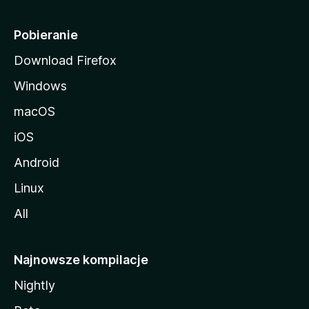
l
i
Pobieranie
Download Firefox
Windows
macOS
iOS
Android
Linux
All
Najnowsze kompilacje
Nightly