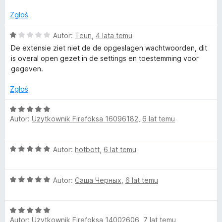
n
1
a
/
Zgłoś
u
:
5
5
O
Autor:
Teun
,
4 lata temu
t
/
c
De extensie ziet niet de de opgeslagen wachtwoorden, dit
5
e
is overal open gezet in de settings en toestemming voor
o
n
gegeven.
a
A
:
Zgłoś
1
/
O
u
5
Autor:
Użytkownik Firefoksa 16096182
,
6 lat temu
c
e
t
n
O
Autor:
hotbott
,
6 lat temu
a
h
c
:
e
5
O
n
Autor:
Саша Черных
,
6 lat temu
/
c
a
5
e
:
O
n
5
Autor:
Użytkownik Firefoksa 14002606
,
7 lat temu
c
a
/