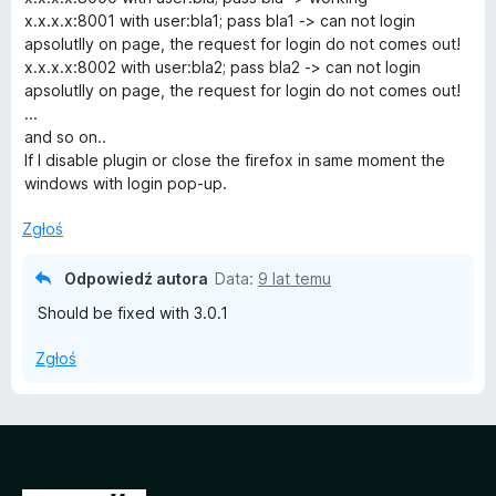
/
x.x.x.x:8001 with user:bla1; pass bla1 -> can not login
5
apsolutlly on page, the request for login do not comes out!
x.x.x.x:8002 with user:bla2; pass bla2 -> can not login
apsolutlly on page, the request for login do not comes out!
...
and so on..
If I disable plugin or close the firefox in same moment the
windows with login pop-up.
Zgłoś
Odpowiedź autora
Data:
9 lat temu
Should be fixed with 3.0.1
Zgłoś