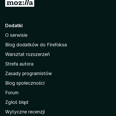
S
t
r
o
Dodatki
n
O serwisie
a
d
Blog dodatków do Firefoksa
o
Warsztat rozszerzeń
m
Strefa autora
o
w
Zasady programistów
a
Blog społeczności
M
o
Forum
z
Zgłoś błąd
i
Wytyczne recenzji
l