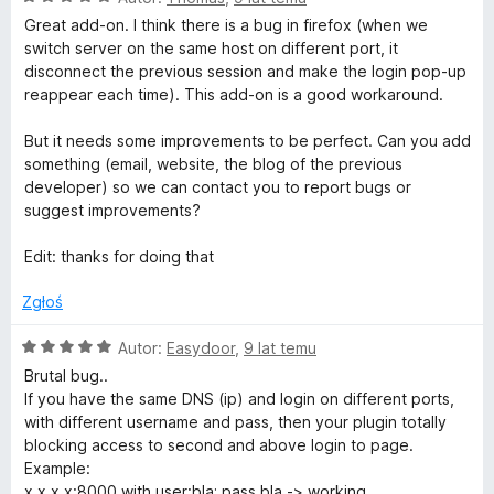
c
a
/
Great add-on. I think there is a bug in firefox (when we
e
:
5
switch server on the same host on different port, it
n
5
disconnect the previous session and make the login pop-up
a
/
reappear each time). This add-on is a good workaround.
:
5
5
But it needs some improvements to be perfect. Can you add
/
something (email, website, the blog of the previous
5
developer) so we can contact you to report bugs or
suggest improvements?
Edit: thanks for doing that
Zgłoś
O
Autor:
Easydoor
,
9 lat temu
c
Brutal bug..
e
If you have the same DNS (ip) and login on different ports,
n
with different username and pass, then your plugin totally
a
blocking access to second and above login to page.
:
Example:
5
x.x.x.x:8000 with user:bla; pass bla -> working