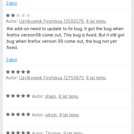
:
Zgłoś
5
/
O
Autor:
Użytkownik Firefoksa 13592576
,
8 lat temu
5
c
e
the add-on need to update to fix bug. It got the bug when
n
firefox version58 come out, This bug is fixed. But it still got
a
bug when firefox version 59 come out, the bug not yet
:
fixed.
2
/
Zgłoś
5
O
Autor:
Użytkownik Firefoksa 12755973
,
8 lat temu
c
e
n
O
Autor:
sharp
,
8 lat temu
a
c
:
e
5
O
n
Autor:
ivkom
,
9 lat temu
/
c
a
5
e
:
O
n
Autor:
Thomas
,
9 lat temu
5