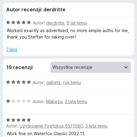
j
5
a
Autor recenzji: derdritte
r
e
k
O
Autor:
derdritte
,
9 lat temu
i
d
c
Worked exactly as advertised, no more simple auths for me,
F
e
thank you Steffan for taking over!
n
i
o
a
r
Zgłoś
:
e
d
5
f
19 recenzji
/
o
a
5
x
O
Autor:
gabets
,
rok temu
t
c
e
O
n
Autor:
Makezu
,
2 lata temu
k
c
a
e
:
u
O
n
5
Autor:
Użytkownik Firefoksa 6511580
,
3 lata temu
c
a
/
A
e
:
5
Work fine on Waterfox Classic 2022.11.