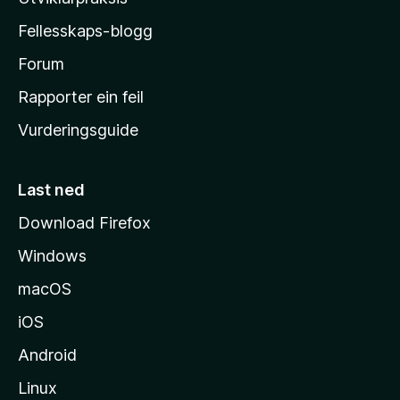
a
Fellesskaps-blogg
-
h
Forum
e
Rapporter ein feil
i
Vurderingsguide
m
e
s
Last ned
i
Download Firefox
d
Windows
a
macOS
iOS
Android
Linux