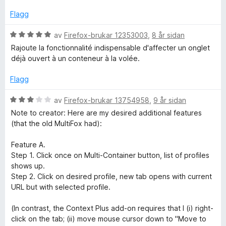
d
v
e
Flagg
5
r
i
V
av
Firefox-brukar 12353003
,
8 år sidan
n
u
Rajoute la fonctionnalité indispensable d'affecter un onglet
g
r
déjà ouvert à un conteneur à la volée.
:
d
3
e
Flagg
a
r
v
i
V
av
Firefox-brukar 13754958
,
9 år sidan
5
n
u
Note to creator: Here are my desired additional features
g
r
(that the old MultiFox had):
:
d
5
e
Feature A.
a
r
Step 1. Click once on Multi-Container button, list of profiles
v
i
shows up.
5
n
Step 2. Click on desired profile, new tab opens with current
g
URL but with selected profile.
:
3
(In contrast, the Context Plus add-on requires that I (i) right-
a
click on the tab; (ii) move mouse cursor down to "Move to