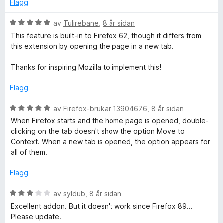
e
Flagg
r
i
V
av
Tulirebane
,
8 år sidan
n
u
This feature is built-in to Firefox 62, though it differs from
g
r
this extension by opening the page in a new tab.
:
d
5
e
Thanks for inspiring Mozilla to implement this!
a
r
v
i
Flagg
5
n
g
V
av
Firefox-brukar 13904676
,
8 år sidan
:
u
When Firefox starts and the home page is opened, double-
5
r
clicking on the tab doesn't show the option Move to
a
d
Context. When a new tab is opened, the option appears for
v
e
all of them.
5
r
i
Flagg
n
g
V
av
syldub
,
8 år sidan
:
u
Excellent addon. But it doesn't work since Firefox 89...
5
r
Please update.
a