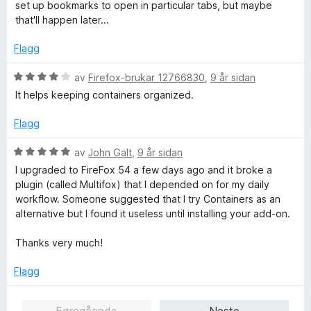
5
5
r
set up bookmarks to open in particular tabs, but maybe
g
a
d
that'll happen later...
:
v
e
5
5
r
Flagg
a
i
v
n
V
av
Firefox-brukar 12766830
,
9 år sidan
5
g
u
It helps keeping containers organized.
:
r
5
d
Flagg
a
e
v
r
V
av
John Galt
,
9 år sidan
5
i
u
I upgraded to FireFox 54 a few days ago and it broke a
n
r
plugin (called Multifox) that I depended on for my daily
g
d
workflow. Someone suggested that I try Containers as an
:
e
alternative but I found it useless until installing your add-on.
4
r
a
i
Thanks very much!
v
n
5
g
Flagg
:
5
Føregåande
Neste