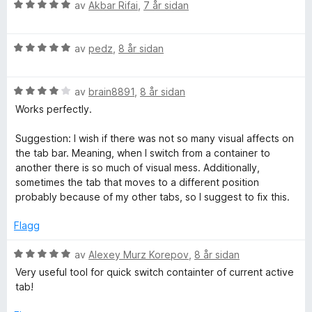
v
V
d
av
Akbar Rifai
,
7 år sidan
i
5
u
e
n
e
r
r
g
V
d
av
pedz
,
8 år sidan
i
:
x
u
e
n
5
r
r
g
a
t
V
d
av
brain8891
,
8 år sidan
i
:
v
u
e
n
5
5
Works perfectly.
r
r
P
g
a
d
i
:
v
Suggestion: I wish if there was not so many visual affects on
e
n
5
5
the tab bar. Meaning, when I switch from a container to
l
r
g
a
another there is so much of visual mess. Additionally,
i
:
v
sometimes the tab that moves to a different position
u
n
5
5
probably because of my other tabs, so I suggest to fix this.
g
a
s
:
v
Flagg
4
5
a
V
av
Alexey Murz Korepov
,
8 år sidan
v
u
Very useful tool for quick switch containter of current active
5
r
tab!
d