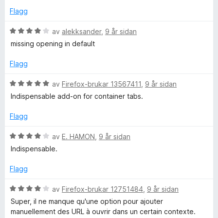
d
Flagg
e
r
V
av
alekksander
,
9 år sidan
i
u
missing opening in default
n
r
g
d
Flagg
:
e
4
r
V
av
Firefox-brukar 13567411
,
9 år sidan
a
i
u
Indispensable add-on for container tabs.
v
n
r
5
g
d
Flagg
:
e
4
r
V
av
E. HAMON
,
9 år sidan
a
i
u
Indispensable.
v
n
r
5
g
d
Flagg
:
e
5
r
V
av
Firefox-brukar 12751484
,
9 år sidan
a
i
u
Super, il ne manque qu'une option pour ajouter
v
n
r
manuellement des URL à ouvrir dans un certain contexte.
5
g