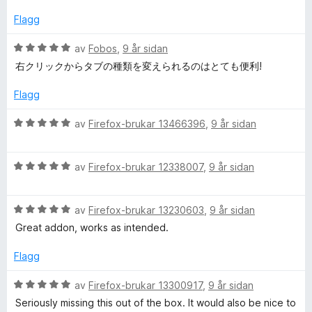
d
:
e
Flagg
4
r
a
i
V
av
Fobos
,
9 år sidan
v
n
u
右クリックからタブの種類を変えられるのはとても便利!
5
g
r
:
d
Flagg
4
e
a
r
V
av
Firefox-brukar 13466396
,
9 år sidan
v
i
u
5
n
r
g
V
d
av
Firefox-brukar 12338007
,
9 år sidan
:
u
e
5
r
r
a
V
d
av
Firefox-brukar 13230603
,
9 år sidan
i
v
u
e
n
Great addon, works as intended.
5
r
r
g
d
i
:
Flagg
e
n
5
r
g
a
V
av
Firefox-brukar 13300917
,
9 år sidan
i
:
v
u
Seriously missing this out of the box. It would also be nice to
n