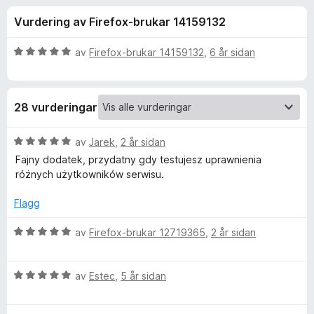
i
4
o
Vurdering av Firefox-brukar 14159132
,
r
n
6
F
a
V
av
Firefox-brukar 14159132
,
6 år sidan
i
g
v
u
r
5
r
d
e
f
28 vurderingar
e
f
r
o
o
i
V
av
Jarek
,
2 år sidan
x
n
u
Fajny dodatek, przydatny gdy testujesz uprawnienia
r
g
r
różnych użytkowników serwisu.
:
d
5
e
C
Flagg
a
r
v
i
V
av
Firefox-brukar 12719365
,
2 år sidan
o
5
n
u
g
r
n
:
V
d
av
Estec
,
5 år sidan
5
u
e
t
a
r
r