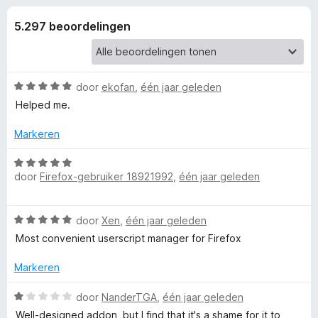
e
:
x
4
5.297 beoordelingen
B
l
,
r
7
o
i
v
w
a
W
door
ekofan
,
één jaar geleden
n
s
n
a
Helped me.
5
e
a
r
r
Markeren
g
d
e
W
e
r
door
Firefox-gebruiker 18921992
,
één jaar geleden
a
i
a
n
n
r
W
g
door
Xen
,
één jaar geleden
d
a
:
v
e
Most convenient userscript manager for Firefox
a
5
r
r
v
i
Markeren
o
d
a
n
e
n
W
g
door
NanderTGA
,
één jaar geleden
o
r
5
a
:
Well-designed addon, but I find that it's a shame for it to