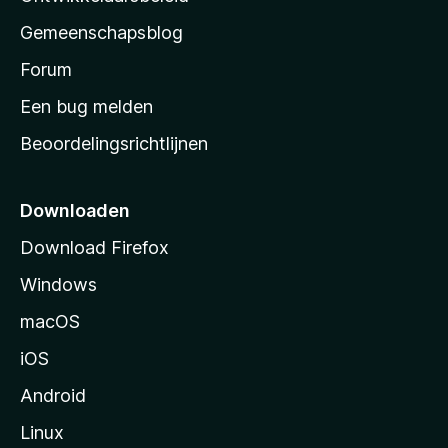
’
Gemeenschapsblog
s
s
Forum
t
Een bug melden
a
Beoordelingsrichtlijnen
r
t
p
Downloaden
a
Download Firefox
g
Windows
i
n
macOS
a
iOS
Android
Linux