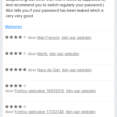
i
:
And recommend you to switch regularly your password.)
r
n
5
Also tells you if your password has been leaked which is
g
v
very very good
P
:
a
5
n
Markeren
v
5
a
a
W
door
Mari Frensch
,
één jaar geleden
n
a
s
5
a
W
r
door
Martti
,
één jaar geleden
s
a
d
a
e
W
r
door
Nans de Gier
,
één jaar geleden
r
w
a
d
i
a
e
n
o
W
r
r
g
door
Firefox-gebruiker 16659316
,
één jaar geleden
a
d
i
:
r
a
e
n
4
r
r
g
v
W
d
i
d
:
a
door
Firefox-gebruiker 17252148
,
één jaar geleden
a
e
n
4
n