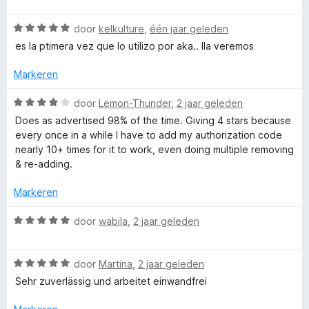
a
r
g
v
5
M
r
i
:
a
W
door
kelkulture
,
één jaar geleden
d
n
5
n
a
a
e
es la ptimera vez que lo utilizo por aka.. lla veremos
g
v
5
a
r
:
a
r
i
Markeren
n
4
n
d
n
v
5
e
W
g
door
Lemon-Thunder
,
2 jaar geleden
a
a
r
a
:
n
Does as advertised 98% of the time. Giving 4 stars because
i
a
4
5
every once in a while I have to add my authorization code
g
n
r
v
nearly 10+ times for it to work, even doing multiple removing
g
d
a
& re-adding.
:
e
e
n
5
r
5
Markeren
v
i
r
a
n
W
door
wabila
,
2 jaar geleden
n
g
a
5
:
a
4
W
r
door
Martina
,
2 jaar geleden
v
a
d
Sehr zuverlässig und arbeitet einwandfrei
a
a
e
n
r
r