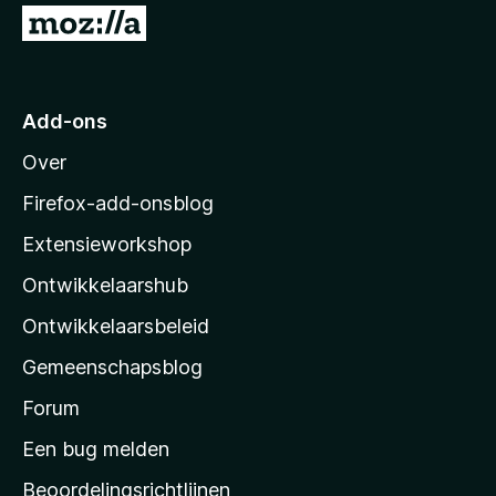
v
5
N
a
a
n
5
a
r
Add-ons
M
Over
o
z
Firefox-add-onsblog
i
Extensieworkshop
l
Ontwikkelaarshub
l
a
Ontwikkelaarsbeleid
’
Gemeenschapsblog
s
s
Forum
t
Een bug melden
a
Beoordelingsrichtlijnen