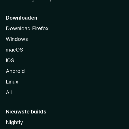
r
t
p
Downloaden
a
Download Firefox
g
Windows
i
n
macOS
a
iOS
Android
Linux
All
Nieuwste builds
Nightly