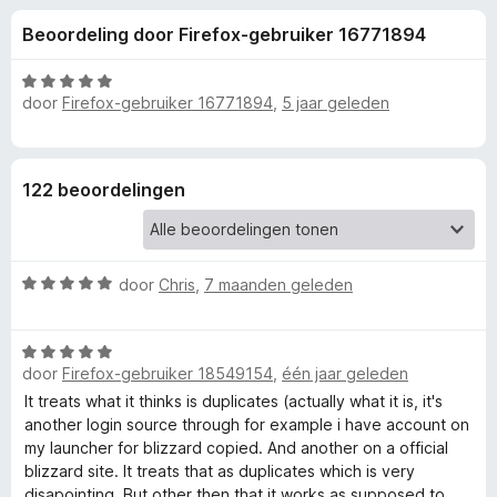
e
:
x
Beoordeling door Firefox-gebruiker 16771894
4
B
l
v
r
a
W
o
door
Firefox-gebruiker 16771894
,
5 jaar geleden
i
n
a
w
5
a
r
s
n
d
e
122 beoordelingen
e
r
g
r
i
e
n
W
door
Chris
,
7 maanden geleden
g
a
:
n
a
5
W
r
v
v
door
Firefox-gebruiker 18549154
,
één jaar geleden
a
d
a
a
e
It treats what it thinks is duplicates (actually what it is, it's
n
r
r
o
another login source through for example i have account on
5
d
i
my launcher for blizzard copied. And another on a official
e
n
blizzard site. It treats that as duplicates which is very
o
r
g
disapointing. But other then that it works as supposed to,