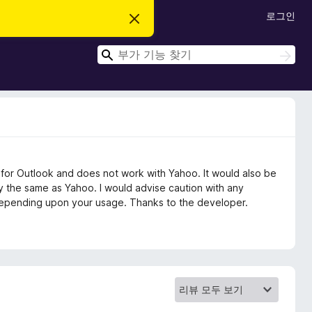
로그인
이
알
림
검
닫
검
기
색
색
ly for Outlook and does not work with Yahoo. It would also be
ely the same as Yahoo. I would advise caution with any
depending upon your usage. Thanks to the developer.