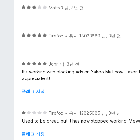
에
5
Mattx3
님,
3년 전
5
점
점
만
점
에
5
Firefox 사용자 18023889
님,
3년 전
3
점
점
만
점
에
5
John
님,
3년 전
5
점
It's working with blocking ads on Yahoo Mail now. Jason 
점
만
appreciate it!
점
에
플래그 지정
5
점
5
Firefox 사용자 12825085
님,
3년 전
점
Used to be great, but it has now stopped working. Viewa
만
점
플래그 지정
에