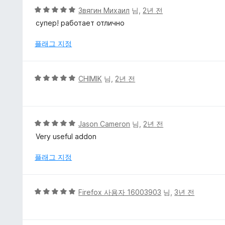
에
5
Звягин Михаил
님,
2년 전
3
점
супер! работает отлично
점
만
점
플래그 지정
에
5
점
5
CHIMIK
님,
2년 전
점
만
점
에
5
Jason Cameron
님,
2년 전
5
점
Very useful addon
점
만
점
플래그 지정
에
5
점
5
Firefox 사용자 16003903
님,
3년 전
점
만
점