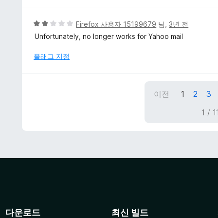
1
점
5
Firefox 사용자 15199679
님,
3년 전
점
Unfortunately, no longer works for Yahoo mail
만
점
플래그 지정
에
2
점
이전
1
2
3
1 /
다운로드
최신 빌드