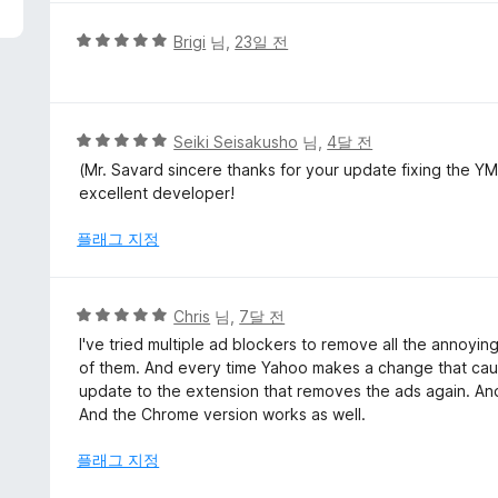
5
Brigi
님,
23일 전
점
만
점
에
5
Seiki Seisakusho
님,
4달 전
5
점
(Mr. Savard sincere thanks for your update fixing the YM
점
만
excellent developer!
점
에
플래그 지정
5
점
5
Chris
님,
7달 전
점
I've tried multiple ad blockers to remove all the annoying
만
of them. And every time Yahoo makes a change that caus
점
update to the extension that removes the ads again. An
에
And the Chrome version works as well.
5
점
플래그 지정