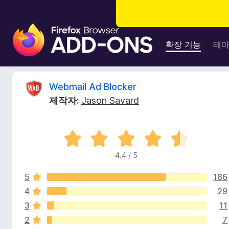
F
i
확장 기능
테
r
e
f
W
Webmail Ad Blocker
o
제작자:
Jason Savard
x
e
브
라
b
5
우
점
저
4.4 / 5
m
만
부
점
가
5
186
에
a
기
4
4
29
.
능
3
11
i
4
2
7
점