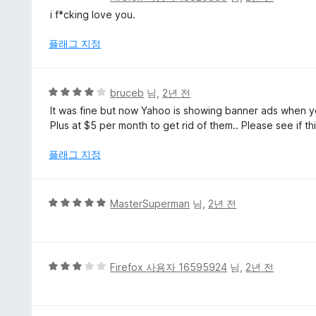
5
점
i f*cking love you.
점
만
점
플래그 지정
에
5
점
5
bruceb
님,
2년 전
점
It was fine but now Yahoo is showing banner ads when y
만
Plus at $5 per month to get rid of them.. Please see if th
점
에
플래그 지정
4
점
5
MasterSuperman
님,
2년 전
점
만
점
에
5
Firefox 사용자 16595924
님,
2년 전
5
점
점
만
점