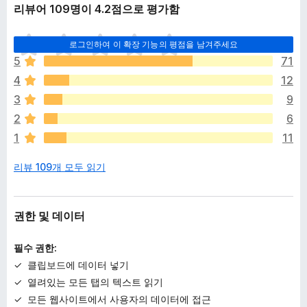
리뷰어 109명이 4.2점으로 평가함
아
로그인하여 이 확장 기능의 평점을 남겨주세요
직
5
71
평
4
12
점
이
3
9
없
2
6
습
1
11
니
다
리뷰 109개 모두 읽기
권한 및 데이터
필수 권한:
클립보드에 데이터 넣기
열려있는 모든 탭의 텍스트 읽기
모든 웹사이트에서 사용자의 데이터에 접근