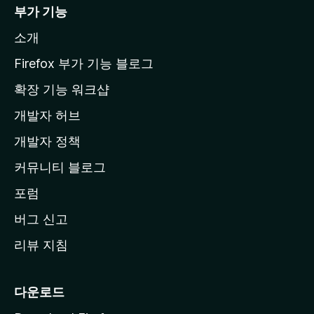
i
부가 기능
l
소개
l
a
Firefox 부가 기능 블로그
홈
확장 기능 워크샵
페
개발자 허브
이
지
개발자 정책
로
커뮤니티 블로그
이
동
포럼
버그 신고
리뷰 지침
다운로드