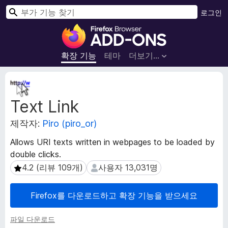
검
로그인
색
F
i
r
확장 기능
테마
더보기…
e
f
확
o
장
Text Link
메
x
타
브
제작자:
Piro (piro_or)
데
라
이
우
Allows URI texts written in webpages to be loaded by
터
저
double clicks.
부
4.2 (리뷰 109개)
사용자 13,031명
4.2 (리뷰 109개)
사용자 13,031명
가
기
Firefox를 다운로드하고 확장 기능을 받으세요
능
파일 다운로드