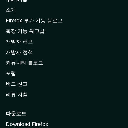
l
소개
l
a
Firefox 부가 기능 블로그
홈
확장 기능 워크샵
페
개발자 허브
이
지
개발자 정책
로
커뮤니티 블로그
이
동
포럼
버그 신고
리뷰 지침
다운로드
Download Firefox