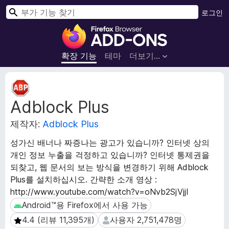
검
로그인
색
F
i
r
확장 기능
테마
더보기…
e
f
확
o
장
Adblock Plus
메
x
타
브
제작자:
Adblock Plus
데
라
이
우
성가신 배너나 짜증나는 광고가 있습니까? 인터넷 상의
터
저
개인 정보 누출을 걱정하고 있습니까? 인터넷 통제권을
부
되찾고, 웹 문서의 보는 방식을 변경하기 위해 Adblock
가
Plus를 설치하십시오. 간략한 소개 영상 :
기
http://www.youtube.com/watch?v=oNvb2SjVjjI
능
Android™용 Firefox에서 사용 가능
Android™용 Firefox에서 사용 가능
4.4 (리뷰 11,395개)
사용자 2,751,478명
4.4 (리뷰 11,395개)
사용자 2,751,478명