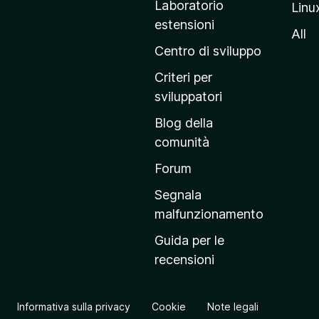
Laboratorio
Linu
i
estensioni
n
All
a
Centro di sviluppo
p
Criteri per
r
sviluppatori
i
Blog della
n
comunità
c
i
Forum
p
Segnala
a
malfunzionamento
l
Guida per le
e
recensioni
d
e
l
Informativa sulla privacy
Cookie
Note legali