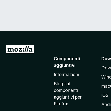
V
a
Componenti
Dow
i
aggiuntivi
Down
a
Informazioni
l
Win
l
Blog sui
mac
a
componenti
p
iOS
aggiuntivi per
a
Firefox
Andr
g