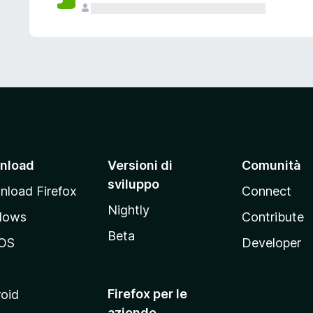
nload
Versioni di
Comunità
sviluppo
load Firefox
Connect
Nightly
dows
Contribute
Beta
OS
Developer
Firefox per le
oid
aziende