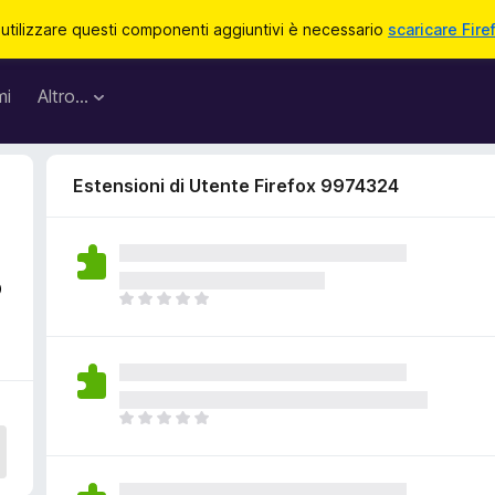
 utilizzare questi componenti aggiuntivi è necessario
scaricare Fire
mi
Altro…
Estensioni di Utente Firefox 9974324
3
N
o
n
c
i
s
N
o
o
n
n
o
c