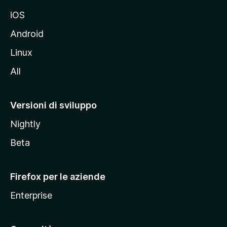
d
iOS
e
l
Android
s
Linux
i
All
t
o
M
Versioni di sviluppo
o
Nightly
z
i
Beta
l
l
Firefox per le aziende
a
Enterprise