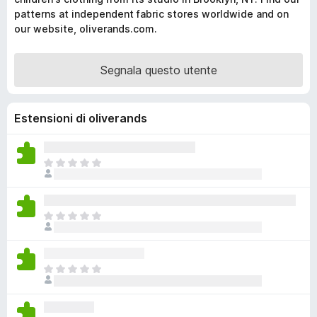
i
patterns at independent fabric stores worldwide and on
our website, oliverands.com.
v
i
p
Segnala questo utente
e
r
F
Estensioni di oliverands
i
r
N
e
o
f
n
o
c
x
N
i
o
s
n
o
c
n
N
i
o
o
s
a
n
o
n
c