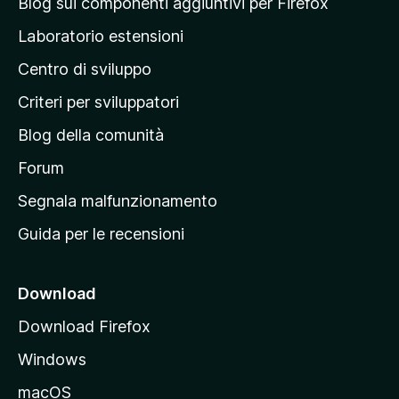
a
Blog sui componenti aggiuntivi per Firefox
a
v
p
z
Laboratorio estensioni
a
i
a
l
o
Centro di sviluppo
g
u
n
t
i
i
Criteri per sviluppatori
a
n
z
Blog della comunità
a
i
p
Forum
o
n
r
Segnala malfunzionamento
i
i
Guida per le recensioni
n
c
i
Download
p
Download Firefox
a
Windows
l
e
macOS