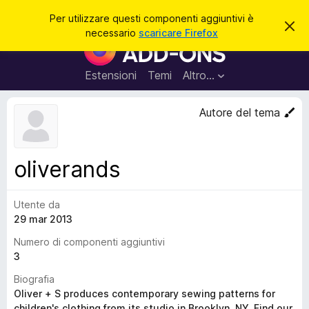
C
Accedi
Per utilizzare questi componenti aggiuntivi è
C
e
necessario
scaricare Firefox
h
C
r
i
o
u
c
d
m
Estensioni
Temi
Altro…
a
i
p
q
u
o
Autore del tema
e
n
s
t
e
o
n
a
oliverands
v
t
v
i
i
s
Utente da
a
o
29 mar 2013
g
g
Numero di componenti aggiuntivi
i
3
u
Biografia
n
Oliver + S produces contemporary sewing patterns for
t
children's clothing from its studio in Brooklyn, NY. Find our