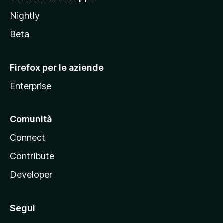
o
Nightly
z
i
Beta
l
l
Firefox per le aziende
a
Enterprise
Comunità
Connect
Contribute
Developer
Segui