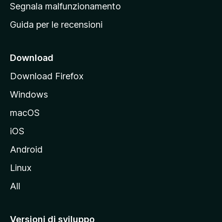
r
Segnala malfunzionamento
i
i
Guida per le recensioni
n
c
i
Download
p
Download Firefox
a
Windows
l
e
macOS
d
iOS
e
l
Android
s
Linux
i
All
t
o
M
Versioni di sviluppo