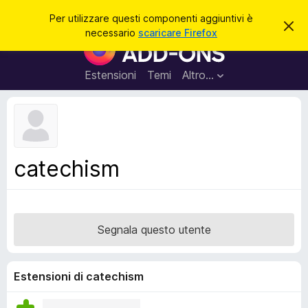
C
Accedi
Per utilizzare questi componenti aggiuntivi è
C
e
necessario
scaricare Firefox
h
C
r
i
o
u
c
d
m
Estensioni
Temi
Altro…
a
i
p
q
u
o
e
n
s
t
e
o
n
a
catechism
v
t
v
i
i
s
a
o
g
Segnala questo utente
g
i
u
Estensioni di catechism
n
t