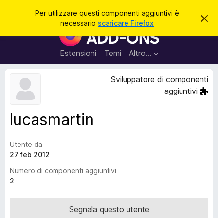
C
Accedi
Per utilizzare questi componenti aggiuntivi è
C
e
necessario
scaricare Firefox
h
C
r
i
o
u
c
d
m
Estensioni
Temi
Altro…
a
i
p
q
u
o
Sviluppatore di componenti
e
n
s
aggiuntivi
t
e
o
n
a
lucasmartin
v
t
v
i
i
s
Utente da
a
o
27 feb 2012
g
g
Numero di componenti aggiuntivi
i
2
u
n
Segnala questo utente
t