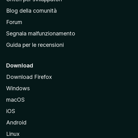
a
n
z
Blog della comunità
a
i
p
Forum
o
n
r
Segnala malfunzionamento
i
i
Guida per le recensioni
n
c
i
Download
p
Download Firefox
a
Windows
l
e
macOS
d
iOS
e
l
Android
s
Linux