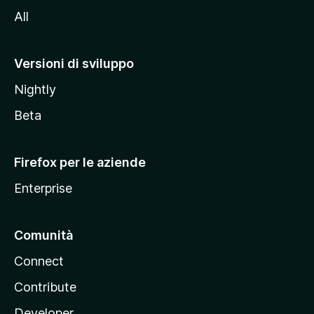
i
All
t
o
M
Versioni di sviluppo
o
Nightly
z
i
Beta
l
l
Firefox per le aziende
a
Enterprise
Comunità
Connect
Contribute
Developer