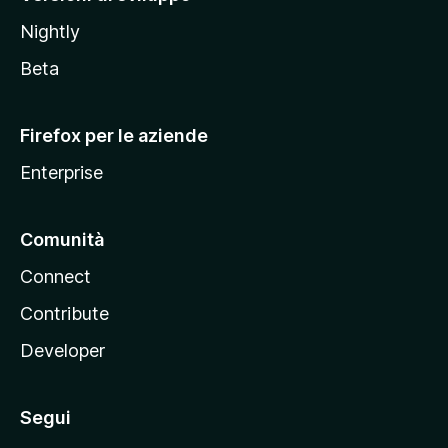
o
Nightly
z
i
Beta
l
l
Firefox per le aziende
a
Enterprise
Comunità
Connect
Contribute
Developer
Segui