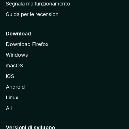
r
Segnala malfunzionamento
i
i
Guida per le recensioni
n
c
i
Download
p
Download Firefox
a
Windows
l
e
macOS
d
iOS
e
l
Android
s
Linux
i
All
t
o
M
Versioni di sviluppo