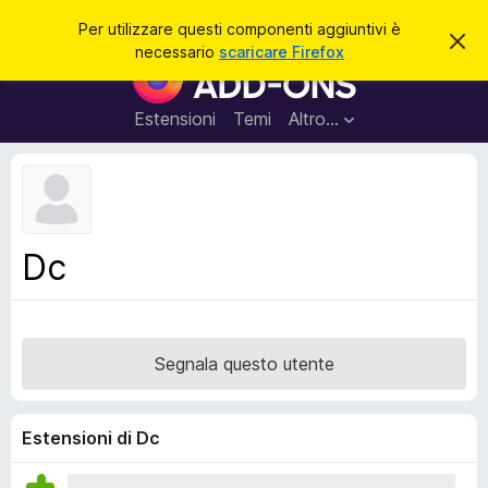
C
Accedi
Per utilizzare questi componenti aggiuntivi è
C
e
necessario
scaricare Firefox
h
C
r
i
o
u
c
d
m
Estensioni
Temi
Altro…
a
i
p
q
u
o
e
n
s
t
e
o
n
a
Dc
v
t
v
i
i
s
a
o
g
Segnala questo utente
g
i
u
Estensioni di Dc
n
t