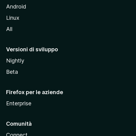
l
Android
s
Linux
i
All
t
o
M
Versioni di sviluppo
o
Nightly
z
i
Beta
l
l
Firefox per le aziende
a
Enterprise
Comunità
Connect