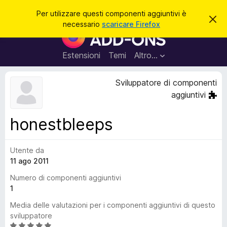
C
Accedi
Per utilizzare questi componenti aggiuntivi è
C
e
necessario
scaricare Firefox
h
C
r
i
o
u
c
d
m
Estensioni
Temi
Altro…
a
i
p
q
u
o
Sviluppatore di componenti
e
n
s
aggiuntivi
t
e
o
n
a
honestbleeps
v
t
v
i
i
s
Utente da
a
o
11 ago 2011
g
g
Numero di componenti aggiuntivi
i
1
u
Media delle valutazioni per i componenti aggiuntivi di questo
n
sviluppatore
t
V