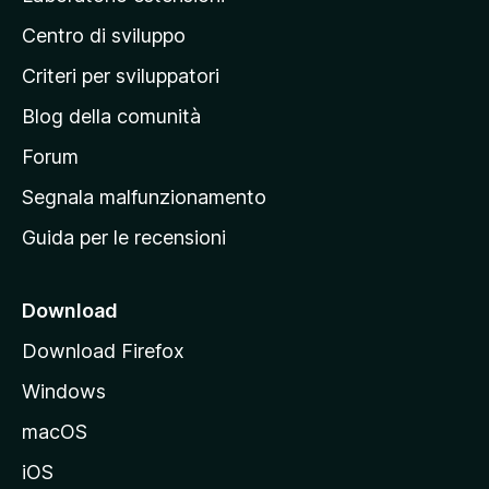
i
a
l
o
Centro di sviluppo
g
u
n
t
i
i
Criteri per sviluppatori
a
n
z
Blog della comunità
a
i
p
Forum
o
n
r
Segnala malfunzionamento
i
i
Guida per le recensioni
n
c
i
Download
p
Download Firefox
a
Windows
l
e
macOS
d
iOS
e