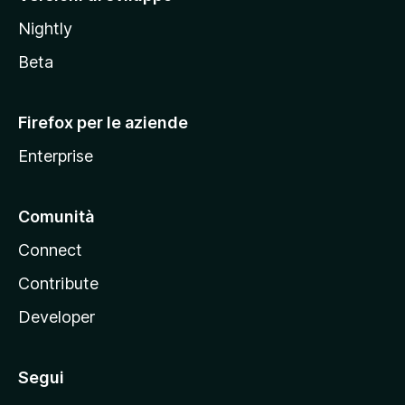
o
Nightly
z
i
Beta
l
l
Firefox per le aziende
a
Enterprise
Comunità
Connect
Contribute
Developer
Segui