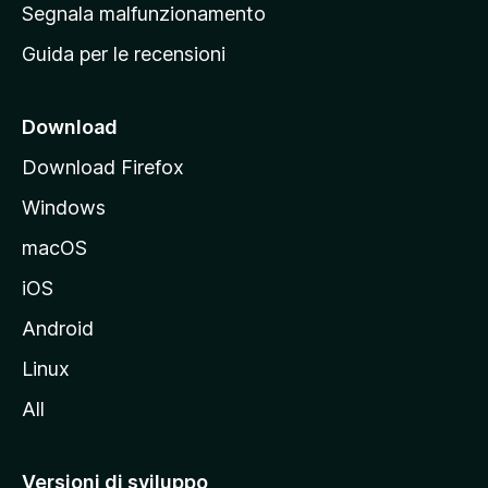
r
Segnala malfunzionamento
i
i
Guida per le recensioni
n
c
i
Download
p
Download Firefox
a
Windows
l
e
macOS
d
iOS
e
l
Android
s
Linux
i
All
t
o
M
Versioni di sviluppo