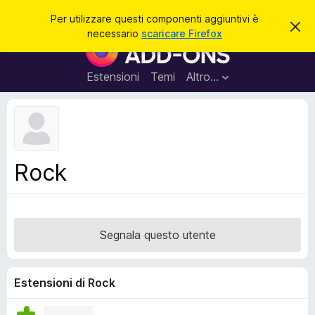
C
Accedi
Per utilizzare questi componenti aggiuntivi è
C
e
necessario
scaricare Firefox
h
C
r
i
o
u
c
d
m
Estensioni
Temi
Altro…
a
i
p
q
u
o
e
n
s
t
e
o
n
a
Rock
v
t
v
i
i
s
a
o
g
Segnala questo utente
g
i
u
Estensioni di Rock
n
t