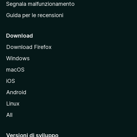
r
Segnala malfunzionamento
i
i
Guida per le recensioni
n
c
i
Download
p
Download Firefox
a
Windows
l
e
macOS
d
iOS
e
l
Android
s
Linux
i
All
t
o
M
Versioni di sviluppo