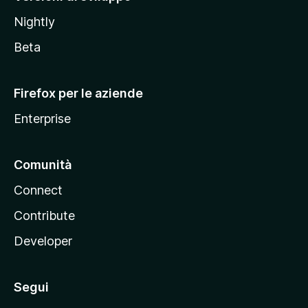
o
Nightly
z
i
Beta
l
l
Firefox per le aziende
a
Enterprise
Comunità
Connect
Contribute
Developer
Segui