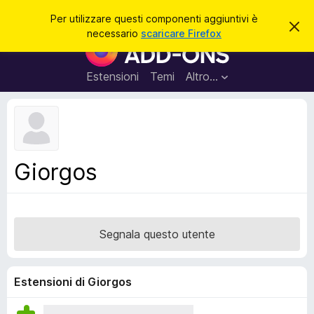
C
Accedi
Per utilizzare questi componenti aggiuntivi è
C
e
necessario
scaricare Firefox
h
C
r
i
o
u
c
d
m
Estensioni
Temi
Altro…
a
i
p
q
u
o
e
n
s
t
e
o
n
a
Giorgos
v
t
v
i
i
s
a
o
g
Segnala questo utente
g
i
u
Estensioni di Giorgos
n
t