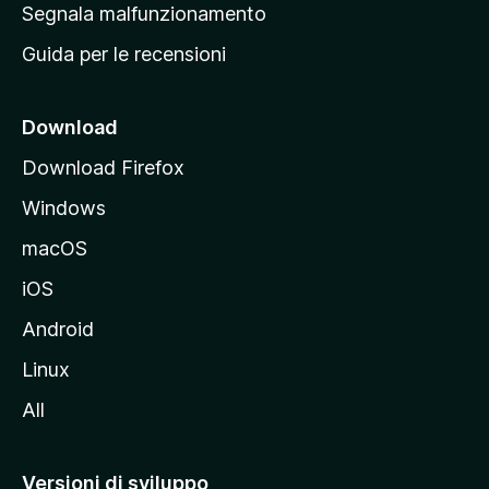
r
Segnala malfunzionamento
i
i
Guida per le recensioni
n
c
i
Download
p
Download Firefox
a
Windows
l
e
macOS
d
iOS
e
l
Android
s
Linux
i
All
t
o
M
Versioni di sviluppo