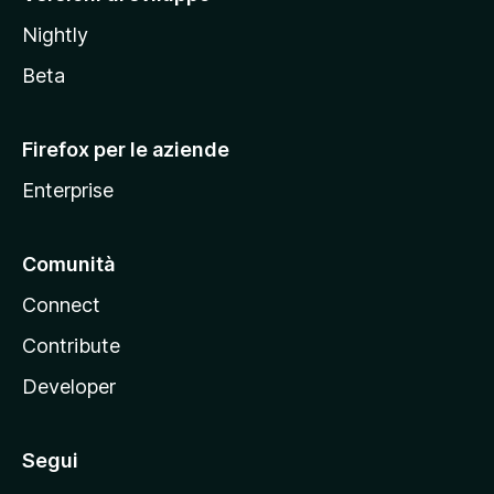
o
Nightly
z
i
Beta
l
l
Firefox per le aziende
a
Enterprise
Comunità
Connect
Contribute
Developer
Segui