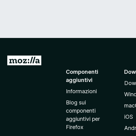
V
a
Componenti
Dow
i
aggiuntivi
Down
a
Informazioni
l
Win
l
Blog sui
mac
a
componenti
p
iOS
aggiuntivi per
a
Firefox
Andr
g