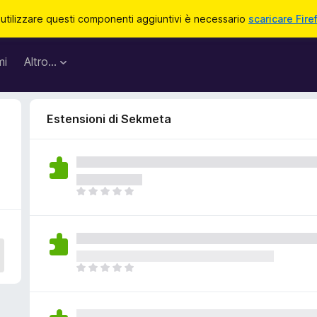
 utilizzare questi componenti aggiuntivi è necessario
scaricare Fire
mi
Altro…
Estensioni di Sekmeta
N
o
n
c
i
s
N
o
o
n
n
o
c