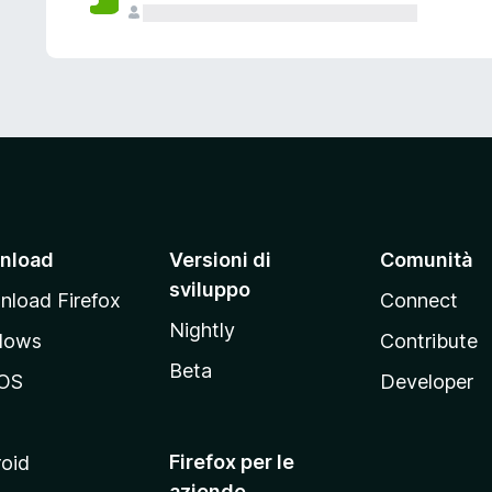
nload
Versioni di
Comunità
sviluppo
load Firefox
Connect
Nightly
dows
Contribute
Beta
OS
Developer
Firefox per le
oid
aziende