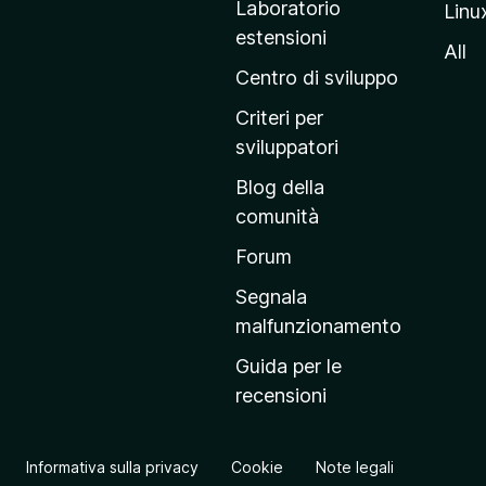
Laboratorio
Linu
i
estensioni
n
All
a
Centro di sviluppo
p
Criteri per
r
sviluppatori
i
Blog della
n
comunità
c
i
Forum
p
Segnala
a
malfunzionamento
l
Guida per le
e
recensioni
d
e
l
Informativa sulla privacy
Cookie
Note legali