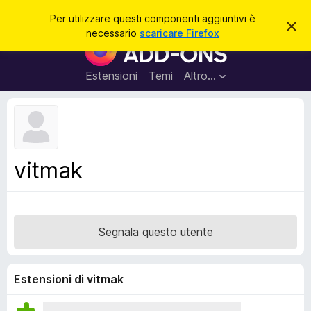
C
Accedi
Per utilizzare questi componenti aggiuntivi è
C
e
necessario
scaricare Firefox
h
C
r
i
o
u
c
d
m
Estensioni
Temi
Altro…
a
i
p
q
u
o
e
n
s
t
e
o
n
a
vitmak
v
t
v
i
i
s
a
o
g
Segnala questo utente
g
i
u
Estensioni di vitmak
n
t