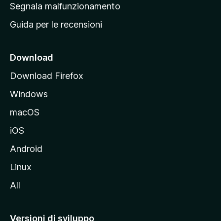
r
Segnala malfunzionamento
i
i
Guida per le recensioni
n
c
i
Download
p
Download Firefox
a
Windows
l
e
macOS
d
iOS
e
l
Android
s
Linux
i
All
t
o
M
Versioni di sviluppo