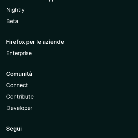
o
Nightly
z
i
Beta
l
l
Firefox per le aziende
a
Enterprise
Comunità
Connect
Contribute
Developer
Segui