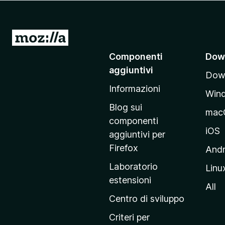
i
v
i
V
p
a
Componenti
Dow
e
i
r
aggiuntivi
Down
a
F
Informazioni
l
i
Win
l
r
Blog sui
mac
e
a
componenti
f
p
iOS
aggiuntivi per
o
a
Firefox
Andr
x
g
Laboratorio
Linu
i
estensioni
n
All
a
Centro di sviluppo
p
Criteri per