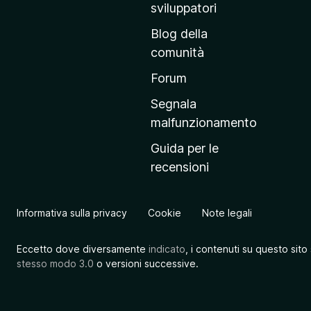
r
sviluppatori
i
Blog della
n
comunità
c
i
Forum
p
Segnala
a
malfunzionamento
l
Guida per le
e
recensioni
d
e
l
Informativa sulla privacy
Cookie
Note legali
s
i
Eccetto dove diversamente
indicato
, i contenuti su questo sito
t
stesso modo 3.0
o versioni successive.
o
M