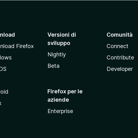
nload
Versioni di
Comunità
sviluppo
load Firefox
Connect
Nightly
dows
Contribute
Beta
OS
Developer
Firefox per le
oid
aziende
x
Enterprise