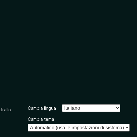
Cambia lingua
i allo
Cambia tema