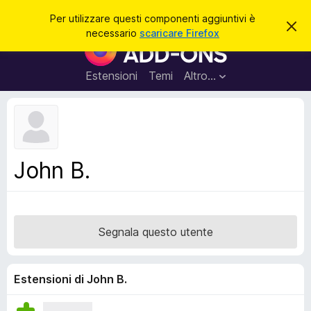
C
Accedi
Per utilizzare questi componenti aggiuntivi è
C
e
necessario
scaricare Firefox
h
C
r
i
o
u
c
d
m
Estensioni
Temi
Altro…
a
i
p
q
u
o
e
n
s
t
e
o
n
a
John B.
v
t
v
i
i
s
a
o
g
Segnala questo utente
g
i
u
Estensioni di John B.
n
t