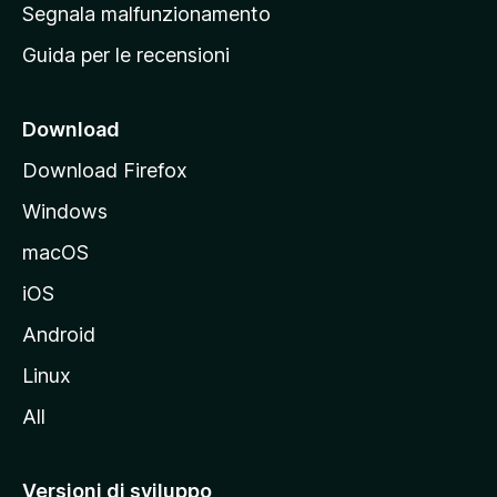
r
Segnala malfunzionamento
i
i
Guida per le recensioni
n
c
i
Download
p
Download Firefox
a
Windows
l
e
macOS
d
iOS
e
l
Android
s
Linux
i
All
t
o
M
Versioni di sviluppo