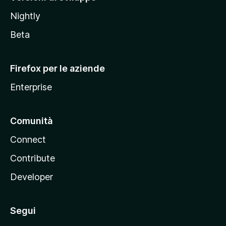
o
Nightly
z
i
Beta
l
l
Firefox per le aziende
a
Enterprise
Comunità
Connect
Contribute
Developer
Segui