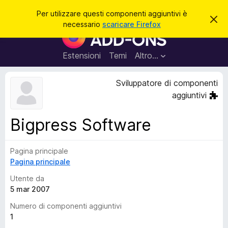
C
Accedi
Per utilizzare questi componenti aggiuntivi è
C
e
necessario
scaricare Firefox
h
C
r
i
o
u
c
d
m
Estensioni
Temi
Altro…
a
i
p
q
u
o
Sviluppatore di componenti
e
n
s
aggiuntivi
t
e
o
n
a
Bigpress Software
v
t
v
i
i
s
Pagina principale
a
o
Pagina principale
g
g
Utente da
i
5 mar 2007
u
Numero di componenti aggiuntivi
n
1
t