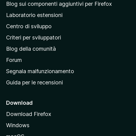
i
a
a
Blog sui componenti aggiuntivi per Firefox
a
v
p
z
Laboratorio estensioni
a
i
a
l
o
Centro di sviluppo
g
u
n
t
i
i
Criteri per sviluppatori
a
n
z
Blog della comunità
a
i
p
Forum
o
n
r
Segnala malfunzionamento
i
i
Guida per le recensioni
n
c
i
Download
p
Download Firefox
a
Windows
l
e