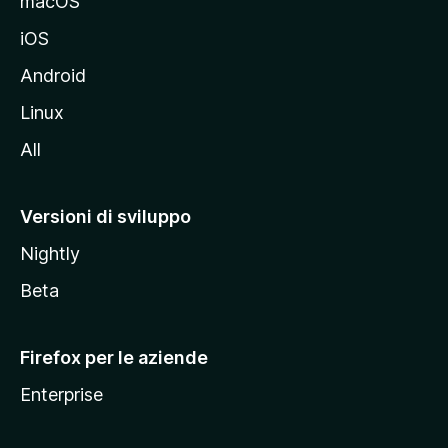
macOS
d
iOS
e
l
Android
s
Linux
i
All
t
o
M
Versioni di sviluppo
o
Nightly
z
i
Beta
l
l
Firefox per le aziende
a
Enterprise