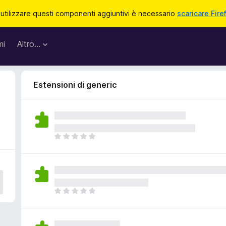
 utilizzare questi componenti aggiuntivi è necessario
scaricare Fire
mi
Altro…
Estensioni di generic
N
o
n
c
i
s
N
o
o
n
n
o
c