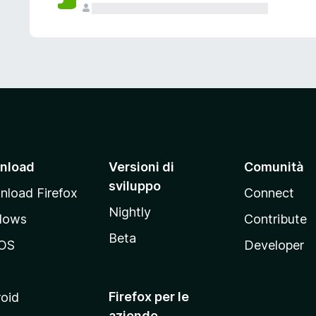
nload
Versioni di
Comunità
sviluppo
load Firefox
Connect
Nightly
dows
Contribute
Beta
OS
Developer
Firefox per le
oid
aziende