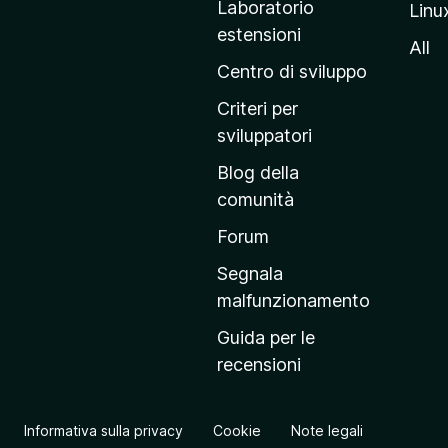
Laboratorio
Linu
i
estensioni
n
All
a
Centro di sviluppo
p
Criteri per
r
sviluppatori
i
Blog della
n
comunità
c
i
Forum
p
Segnala
a
malfunzionamento
l
Guida per le
e
recensioni
d
e
l
Informativa sulla privacy
Cookie
Note legali