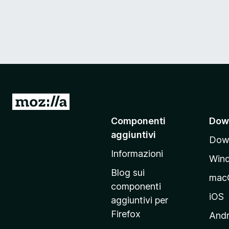
V
a
Componenti
Dow
i
aggiuntivi
Down
a
Informazioni
l
Win
l
Blog sui
mac
a
componenti
p
iOS
aggiuntivi per
a
Firefox
Andr
g